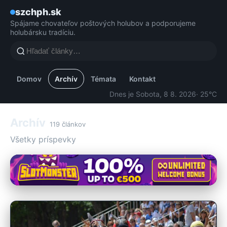
szchph.sk
Spájame chovateľov poštových holubov a podporujeme
holubársku tradíciu.
Domov
Archív
Témata
Kontakt
Dnes je Sobota, 8 8. 2026
· 25°C
Archív
119 článkov
Všetky príspevky