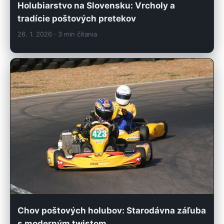
Holubiarstvo na Slovensku: Vrcholy a
tradície poštových pretekov
26. 1. 2026
· 3 min čítania
Chov poštových holubov: Starodávna záľuba
s moderným twistom