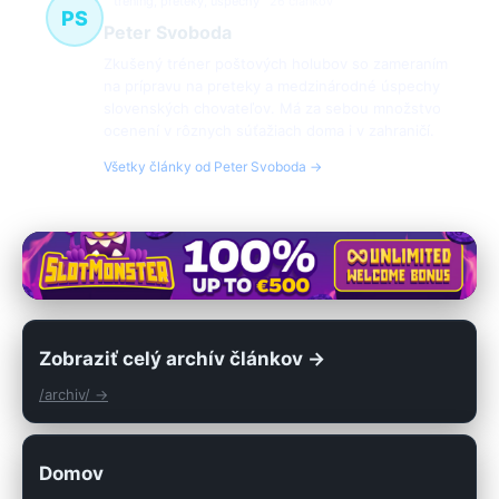
tréning, preteky, úspechy
26 článkov
PS
Peter Svoboda
Zkušený tréner poštových holubov so zameraním
na prípravu na preteky a medzinárodné úspechy
slovenských chovateľov. Má za sebou množstvo
ocenení v rôznych súťažiach doma i v zahraničí.
Všetky články od Peter Svoboda →
Zobraziť celý archív článkov →
/archiv/ →
Domov