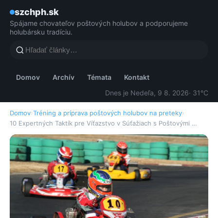
szchph.sk
Spájame chovateľov poštových holubov a podporujeme
holubársku tradíciu.
Domov
Archív
Témata
Kontakt
Dnes je Nedeľa, 9 8. 2026
· 31°C
Domov
›
Tréning a príprava poštových holubov na preteky
›
10 Expertných Taktík pre Víťazstvo v Súťažiach s Poštovými …