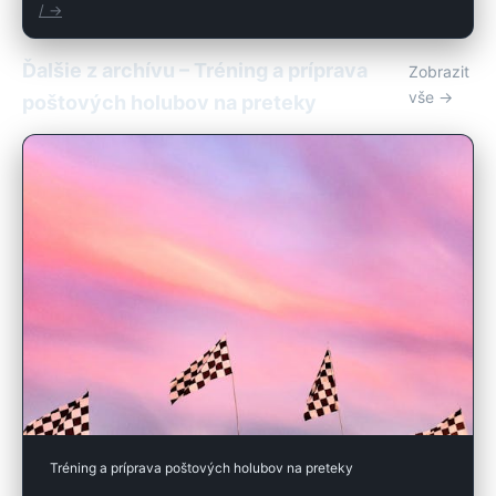
/ →
Ďalšie z archívu – Tréning a príprava
Zobrazit
vše →
poštových holubov na preteky
Tréning a príprava poštových holubov na preteky