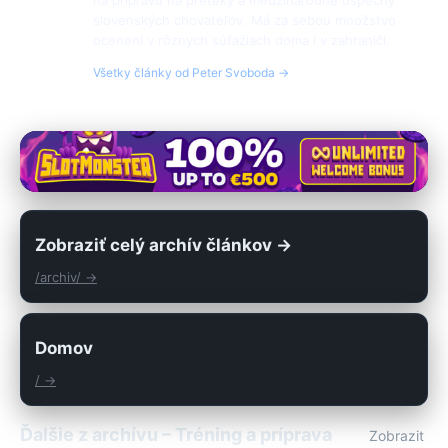
slovenských chovateľov. Má za sebou množstvo
ocenení v rôznych súťažiach doma i v zahraničí.
Všetky články od Peter Svoboda →
Zobraziť celý archív článkov →
/archiv/ →
Domov
/ →
Ďalšie z archívu – Tréning a príprava
Zobrazit