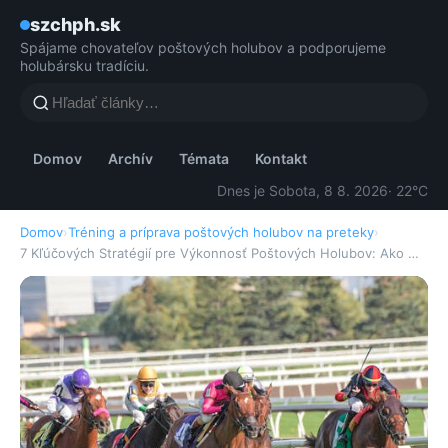
szchph.sk
Spájame chovateľov poštových holubov a podporujeme
holubársku tradíciu.
Domov
Archív
Témata
Kontakt
Dnes je Sobota, 8 8. 2026
· 22°C
Domov
›
Tréning a príprava poštových holubov na preteky
›
7 Kľúčových Stratégií pre Výkonnosť Poštových Holubov: Ako …