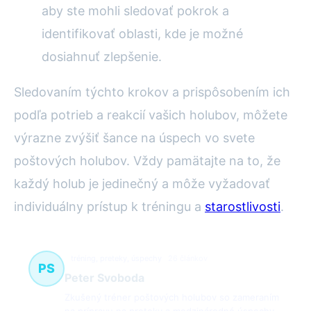
aby ste mohli sledovať pokrok a
identifikovať oblasti, kde je možné
dosiahnuť zlepšenie.
Sledovaním týchto krokov a prispôsobením ich
podľa potrieb a reakcií vašich holubov, môžete
výrazne zvýšiť šance na úspech vo svete
poštových holubov. Vždy pamätajte na to, že
každý holub je jedinečný a môže vyžadovať
individuálny prístup k tréningu a
starostlivosti
.
tréning, preteky, úspechy
26 článkov
PS
Peter Svoboda
Zkušený tréner poštových holubov so zameraním
na prípravu na preteky a medzinárodné úspechy