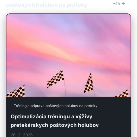
vše →
poštových holubov na preteky
Tréning a príprava poštových holubov na preteky
Optimalizácia tréningu a výživy
pretekárskych poštových holubov
26. 2. 2026