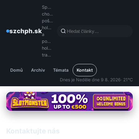
Spájame
chovateľov
poštových
holubov
szchph.sk
a
podporujeme
holubársku
tradíciu.
Domů
Archiv
Témata
Kontakt
Dnes je Neděle dne 9 8. 2026
· 21°C
Kontaktujte nás