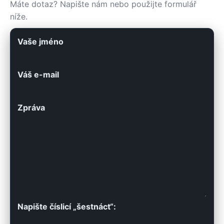
Máte dotaz? Napište nám nebo použijte formulář
níže.
Vaše jméno
Váš e-mail
Zpráva
Napište číslicí „šestnáct“: