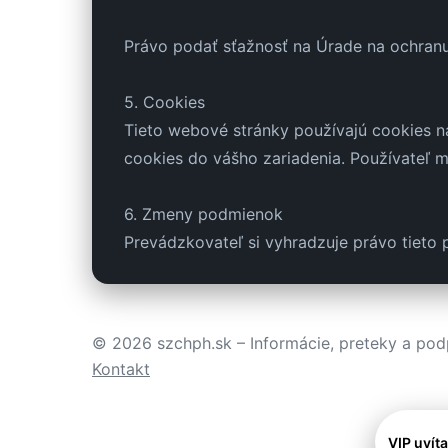
Právo podať sťažnosť na Úrade na ochran
5. Cookies
Tieto webové stránky používajú cookies na
cookies do vášho zariadenia. Používateľ 
6. Zmeny podmienok
Prevádzkovateľ si vyhradzuje právo tieto 
© 2026 szchph.sk – Informácie, preteky a pod
Kontakt
VIP uvít