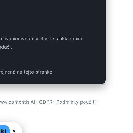
oužívaním webu súhlasíte s ukladaním
adači.
ejnená na tejto stránke.
ww.contentis.AI
·
GDPR
·
Podmínky použití
·
R !
×