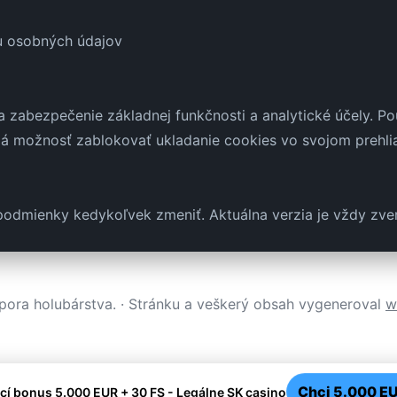
u osobných údajov
 zabezpečenie základnej funkčnosti a analytické účely. P
má možnosť zablokovať ukladanie cookies vo svojom prehli
podmienky kedykoľvek zmeniť. Aktuálna verzia je vždy zver
pora holubárstva. · Stránku a veškerý obsah vygeneroval
w
Chci 5.000 EU
ací bonus 5.000 EUR + 30 FS - Legálne SK casino