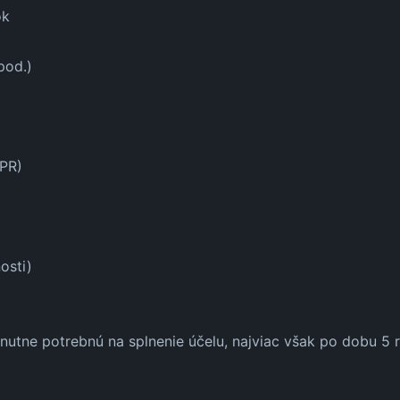
ok
pod.)
DPR)
osti)
ne potrebnú na splnenie účelu, najviac však po dobu 5 ro