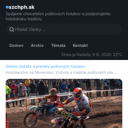
szchph.sk
Spájame chovateľov poštových holubov a podporujeme
holubársku tradíciu.
Domov
Archív
Témata
Kontakt
Dnes je Nedeľa, 9 8. 2026
· 22°C
Domov
›
Súťaže a preteky poštových holubov
›
Holubiarstvo na Slovensku: Vrcholy a tradície poštových pre…