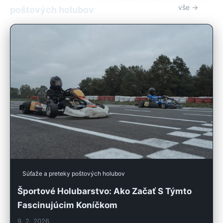
vše →
poštových holubov
Súťaže a preteky poštových holubov
Športové Holubarstvo: Ako Začať S Týmto
Fascinujúcim Koníčkom
9. 2. 2026