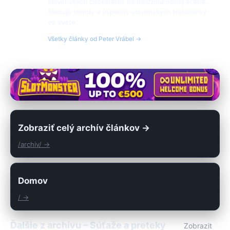
slovenských chovateľov na medzinárodnej scéne.
Sleduje trendy a úspechy slovenských holubiarov
vo svete.
Všetky články od Peter Vrábel →
Zobraziť celý archív článkov →
/archiv/ →
Domov
/ →
Ďalšie z archívu – Súťaže a preteky
Zobrazit