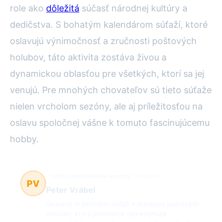
role ako
dôležitá
súčasť národnej kultúry a
dedičstva. S bohatým kalendárom súťaží, ktoré
oslavujú výnimočnosť a zručnosti poštových
holubov, táto aktivita zostáva živou a
dynamickou oblasťou pre všetkých, ktorí sa jej
venujú. Pre mnohých chovateľov sú tieto súťaže
nielen vrcholom sezóny, ale aj príležitosťou na
oslavu spoločnej vášne k tomuto fascinujúcemu
hobby.
súťaže, medzinárodné úspechy
8 článkov
PV
Peter Vrábel
Skúsený organizátor súťaží a pretekov poštových
holubov, ktorý pravidelne reprezentuje