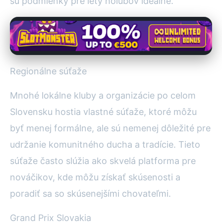
sú podmienky pre lety holubov ideálne.
Regionálne súťaže
Mnohé lokálne kluby a organizácie po celom
Slovensku hostia vlastné súťaže, ktoré môžu
byť menej formálne, ale sú nemenej dôležité pre
udržanie komunitného ducha a tradície. Tieto
súťaže často slúžia ako skvelá platforma pre
nováčikov, kde môžu získať skúsenosti a
poradiť sa so skúsenejšími chovateľmi.
Grand Prix Slovakia