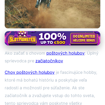
Chov poštových holubov
Sprievodca Chovom Poštových
Ako začať s chovom
poštových holubov
: Úplný
Holubov: Ako Začať ako
sprievodca pre
začiatočníkov
Začiatočník
Chov poštových holubov
je fascinujúce hobby,
12. 1. 2026
· 3 min čítania · Autor: Marek Holoubek
ktoré má bohatú históriu a poskytuje veľa
radosti a možností pre súťaženie. Ak ste
začiatočník a zvažujete vstup do tohto sveta,
tento sprievodca vám poskytne všetky