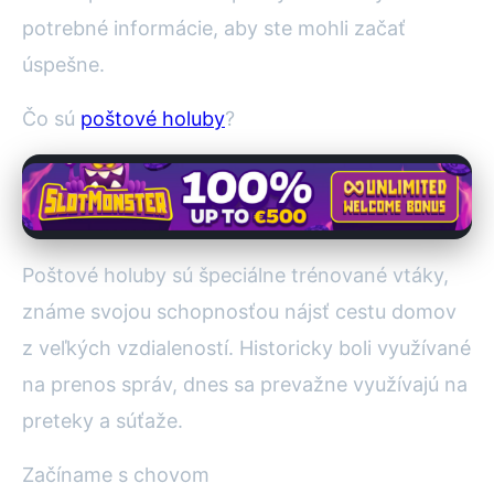
potrebné informácie, aby ste mohli začať
úspešne.
Čo sú
poštové holuby
?
Poštové holuby sú špeciálne trénované vtáky,
známe svojou schopnosťou nájsť cestu domov
z veľkých vzdialeností. Historicky boli využívané
na prenos správ, dnes sa prevažne využívajú na
preteky a súťaže.
Začíname s chovom