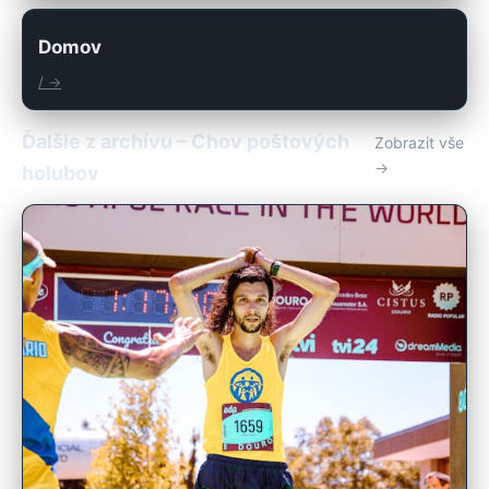
Domov
/ →
Ďalšie z archívu – Chov poštových
Zobrazit vše
→
holubov