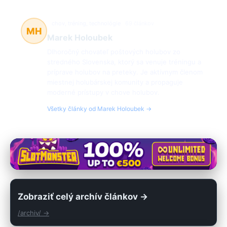
chov, tréning, technológie
69 článkov
MH
Marek Holoubek
Dlhoročný chovateľ poštových holubov zo
stredného Slovenska, ktorý sa venuje tréningu a
príprave holubov na preteky. Je aktívnym členom
miestnej holubárskej komunity a propaguje
moderné prístupy v chove holubov.
Všetky články od Marek Holoubek →
Zobraziť celý archív článkov →
/archiv/ →