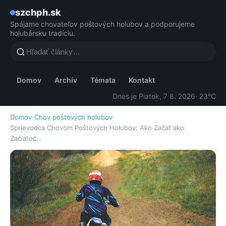
szchph.sk
Spájame chovateľov poštových holubov a podporujeme
holubársku tradíciu.
Domov
Archív
Témata
Kontakt
Dnes je Piatok, 7 8. 2026
· 23°C
Domov
›
Chov poštových holubov
›
Sprievodca Chovom Poštových Holubov: Ako Začať ako
Začiatoč…