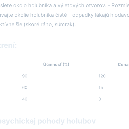
é siete okolo holubníka a výletových otvorov. - Rozm
avajte okolie holubníka čisté – odpadky lákajú hlodavc
ktívnejšie (skoré ráno, súmrak).
rení:
Účinnosť (%)
Cena
90
120
60
15
40
0
 psychickej pohody holubov