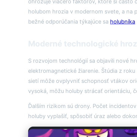
ohrozuje viacero faktorov, ktoré si často
holubom hrozia v modernom svete, a na pra
bežné odporúčania týkajúce sa
holubníka
Moderné technologické hroz
S rozvojom technológií sa objavili nové h
elektromagnetické žiarenie. Štúdia z rok
sietí môže ovplyvniť schopnosť vtákov or
vysoká, môžu holuby strácať orientáciu, č
Ďalším rizikom sú drony. Počet incidento
holuby vyplašiť, spôsobiť úraz alebo dokon