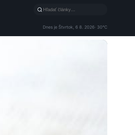
Dnes je Štvrtok, 6 8. 2026
· 30°C