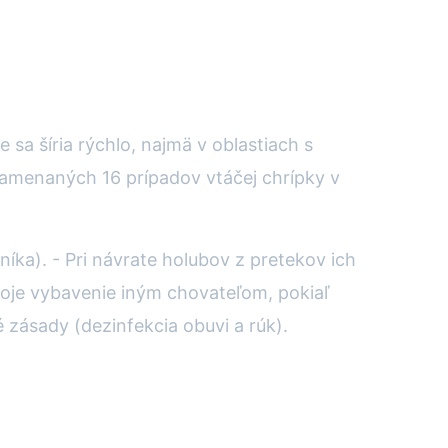
 sa šíria rýchlo, najmä v oblastiach s
namenaných 16 prípadov vtáčej chrípky v
íka). - Pri návrate holubov z pretekov ich
svoje vybavenie iným chovateľom, pokiaľ
 zásady (dezinfekcia obuvi a rúk).