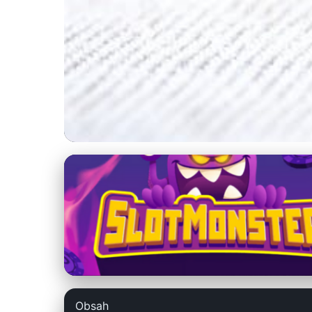
szchph.sk
Ako chrániť pošto
chorobami
4. 3. 2026
· 7 min čítania · Autor: Peter Svoboda
Obsah