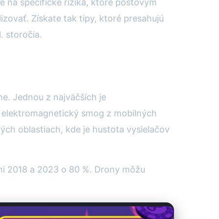
e na špecifické riziká, ktoré poštovým
ovať. Získate tak tipy, ktoré presahujú
. storočia.
me. Jednou z najväčších je
že elektromagnetický smog z mobilných
ch oblastiach, kde je hustota vysielačov
kmi 2018 a 2023 o 80 %. Drony môžu