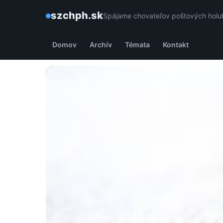
szchph.sk
Spájame chovateľov poštových holub
Domov
Archív
Témata
Kontakt