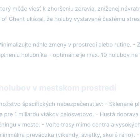
rý môže viesť k zhoršeniu zdravia, zníženej návratno
 of Ghent ukázal, že holuby vystavené častému stresu
Minimalizujte náhle zmeny v prostredí alebo rutine. - 
plneniu holubníka – optimálne je max. 10 holubov na 1
holubov v mestskom prostredí
ožstvo špecifických nebezpečenstiev: - Sklenené pl
e pre 1 miliardu vtákov celosvetovo. - Hustá doprava
ningu v meste: - Voľte trasy mimo centra a vysokých b
minimálna prevádzka (víkendy, sviatky, skoré ráno). 