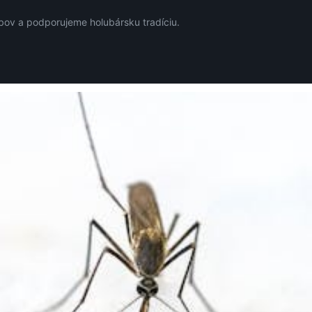
ov a podporujeme holubársku tradíciu.