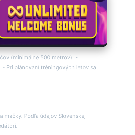
lačov (minimálne 500 metrov). -
- Pri plánovaní tréningových letov sa
 a mačky. Podľa údajov Slovenskej
dátori.