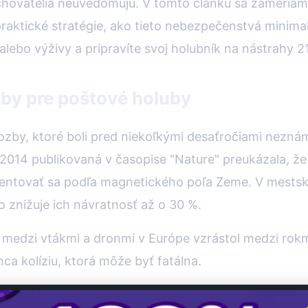
 chovatelia neuvedomujú. V tomto článku sa zameriam
ktické stratégie, ako tieto nebezpečenstvá minimaliz
alebo výživy a pripravíte svoj holubník na nástrahy 21
by pre poštové holuby
rozby, ktoré boli pred niekoľkými desaťročiami nezná
u 2014 publikovaná v časopise "Nature" preukázala, 
ientovať sa podľa magnetického poľa Zeme. V mestský
o znižuje ich návratnosť až o 30 %.
v medzi vtákmi a dronmi v Európe vzrástol medzi ro
ca kolíziu, ktorá môže byť fatálna.