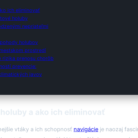
ko ich eliminovať
tové holuby
rodzenými nepriateľmi
j pohody holubov
mestskom prostredí
e rizika prenosu chorôb
ostí prevencie:
limatických javov
 holuby a ako ich eliminovať
nejšie vtáky a ich schopnosť
navigácie
je naozaj fasc