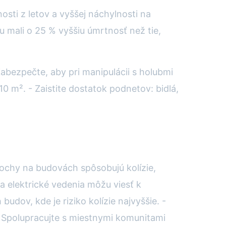
sti z letov a vyššej náchylnosti na
 mali o 25 % vyššiu úmrtnosť než tie,
Zabezpečte, aby pri manipulácii s holubmi
0 m². - Zaistite dostatok podnetov: bidlá,
ochy na budovách spôsobujú kolízie,
 a elektrické vedenia môžu viesť k
udov, kde je riziko kolízie najvyššie. -
- Spolupracujte s miestnymi komunitami