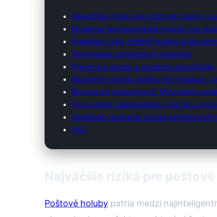
Najväčšie riziká pre poštové holuby a a
Moderné technologické hrozby pre poš
Predátori: Ako chrániť holuby pred pri
Porovnanie ochranných opatrení:
Prevencia stresu a podpora psychicke
Bezpečný pohyb poštových holubov v 
Biologická bezpečnosť: Minimalizovani
Porovnanie najčastejších chorôb a možn
Osobitné opatrenia počas extrémnych k
FAQ
Najväčšie riziká pre poštové
Poštové holuby
patria medzi najinteligent