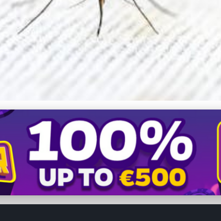
vé holuby pred mestský