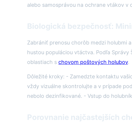
alebo samosprávou na ochrane vtákov v o
Biologická bezpečnosť: Mini
Zabrániť prenosu chorôb medzi holubmi a in
hustou populáciou vtáctva. Podľa Správy 
oblastiach s
chovom poštových holubov
.
Dôležité kroky: - Zamedzte kontaktu vašic
vždy vizuálne skontrolujte a v prípade po
nebolo dezinfikované. - Vstup do holubník
Porovnanie najčastejších ch