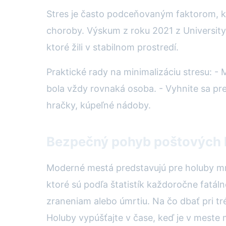
Stres je často podceňovaným faktorom, kto
choroby. Výskum z roku 2021 z University
ktoré žili v stabilnom prostredí.
Praktické rady na minimalizáciu stresu: - 
bola vždy rovnaká osoba. - Vyhnite sa pre
hračky, kúpeľné nádoby.
Bezpečný pohyb poštových 
Moderné mestá predstavujú pre holuby mn
ktoré sú podľa štatistík každoročne fatáln
zraneniam alebo úmrtiu. Na čo dbať pri tré
Holuby vypúšťajte v čase, keď je v meste 