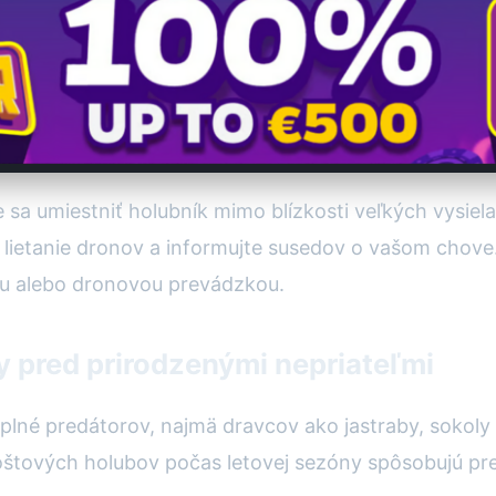
te sa umiestniť holubník mimo blízkosti veľkých vysie
lietanie dronov a informujte susedov o vašom chove. 
ou alebo dronovou prevádzkou.
y pred prirodzenými nepriateľmi
 plné predátorov, najmä dravcov ako jastraby, sokoly
poštových holubov počas letovej sezóny spôsobujú pre