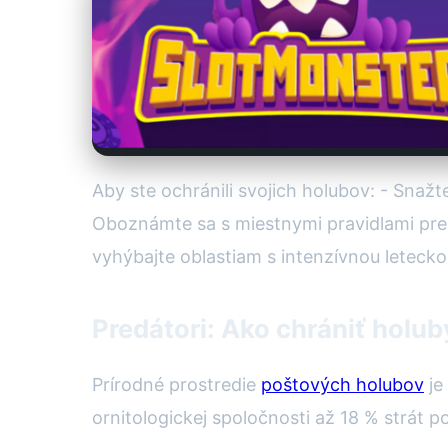
Aby ste ochránili svojich holubov: - Snaž
Oboznámte sa s miestnymi pravidlami pre 
vyhýbajte oblastiam s intenzívnou leteck
Predátori: Ako chrániť holub
Prírodné prostredie
poštových holubov
je
ornitologickej spoločnosti až 18 % strát 