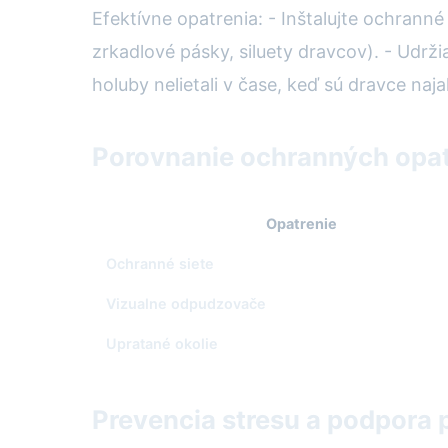
Efektívne opatrenia: - Inštalujte ochrann
zrkadlové pásky, siluety dravcov). - Udrži
holuby nelietali v čase, keď sú dravce naja
Porovnanie ochranných opat
Opatrenie
Ochranné siete
Vizualne odpudzovače
Upratané okolie
Prevencia stresu a podpora