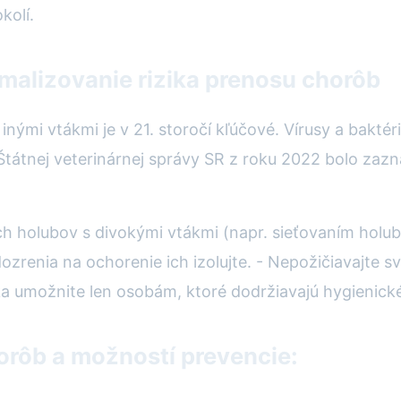
kolí.
malizovanie rizika prenosu chorôb
ými vtákmi je v 21. storočí kľúčové. Vírusy a baktérie
Štátnej veterinárnej správy SR z roku 2022 bolo zaz
h holubov s divokými vtákmi (napr. sieťovaním holubn
dozrenia na ochorenie ich izolujte. - Nepožičiavajte 
a umožnite len osobám, ktoré dodržiavajú hygienické
orôb a možností prevencie: