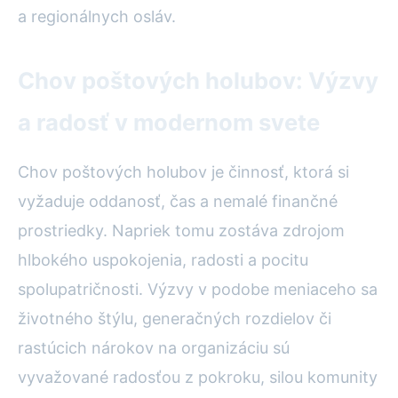
a regionálnych osláv.
Chov poštových holubov: Výzvy
a radosť v modernom svete
Chov poštových holubov je činnosť, ktorá si
vyžaduje oddanosť, čas a nemalé finančné
prostriedky. Napriek tomu zostáva zdrojom
hlbokého uspokojenia, radosti a pocitu
spolupatričnosti. Výzvy v podobe meniaceho sa
životného štýlu, generačných rozdielov či
rastúcich nárokov na organizáciu sú
vyvažované radosťou z pokroku, silou komunity