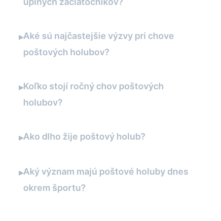
úplných začiatočníkov?
Aké sú najčastejšie výzvy pri chove
▸
poštových holubov?
Koľko stojí ročný chov poštových
▸
holubov?
Ako dlho žije poštový holub?
▸
Aký význam majú poštové holuby dnes
▸
okrem športu?