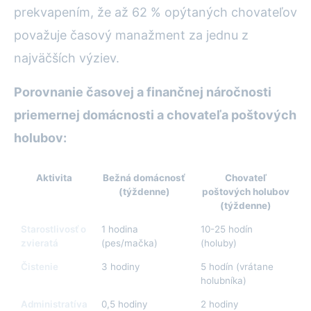
prekvapením, že až 62 % opýtaných chovateľov
považuje časový manažment za jednu z
najväčších výziev.
Porovnanie časovej a finančnej náročnosti
priemernej domácnosti a chovateľa poštových
holubov:
Aktivita
Bežná domácnosť
Chovateľ
(týždenne)
poštových holubov
(týždenne)
Starostlivosť o
1 hodina
10-25 hodín
zvieratá
(pes/mačka)
(holuby)
Čistenie
3 hodiny
5 hodín (vrátane
holubníka)
Administratíva
0,5 hodiny
2 hodiny