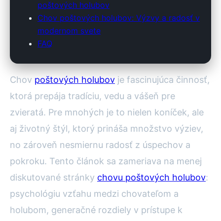
poštových holubov
Chov poštových holubov: Výzvy a radosť v
modernom svete
FAQ
Chov
poštových holubov
je fascinujúca činnosť,
ktorá prepája tradíciu, vedu a vášeň pre
zvieratá. Pre mnohých je to nielen koníček, ale
aj životný štýl, ktorý prináša množstvo výziev,
no zároveň nesmiernu radosť z úspechov a
pokroku. Tento článok sa zameriava na menej
diskutované stránky
chovu poštových holubov
:
psychológiu vzťahu medzi chovateľom a
holubom, generačné rozdiely v prístupe k