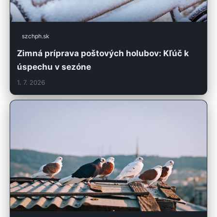
szchph.sk
Zimná príprava poštových holubov: Kľúč k
úspechu v sezóne
1. 7. 2026