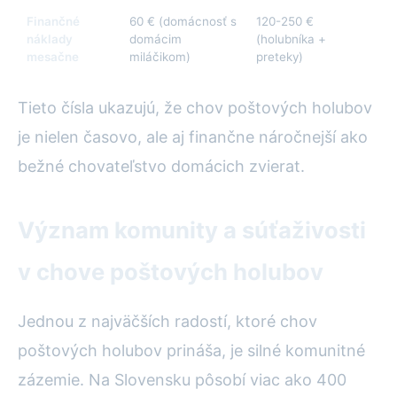
Finančné
60 € (domácnosť s
120-250 €
náklady
domácim
(holubníka +
mesačne
miláčikom)
preteky)
Tieto čísla ukazujú, že chov poštových holubov
je nielen časovo, ale aj finančne náročnejší ako
bežné chovateľstvo domácich zvierat.
Význam komunity a súťaživosti
v chove poštových holubov
Jednou z najväčších radostí, ktoré chov
poštových holubov prináša, je silné komunitné
zázemie. Na Slovensku pôsobí viac ako 400