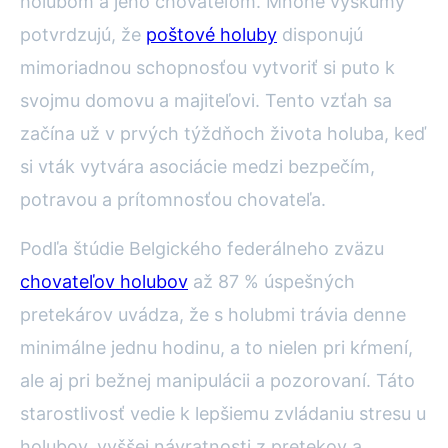
holubom a jeho chovateľom. Mnohé výskumy
potvrdzujú, že
poštové holuby
disponujú
mimoriadnou schopnosťou vytvoriť si puto k
svojmu domovu a majiteľovi. Tento vzťah sa
začína už v prvých týždňoch života holuba, keď
si vták vytvára asociácie medzi bezpečím,
potravou a prítomnosťou chovateľa.
Podľa štúdie Belgického federálneho zväzu
chovateľov holubov
až 87 % úspešných
pretekárov uvádza, že s holubmi trávia denne
minimálne jednu hodinu, a to nielen pri kŕmení,
ale aj pri bežnej manipulácii a pozorovaní. Táto
starostlivosť vedie k lepšiemu zvládaniu stresu u
holubov, vyššej návratnosti z pretekov a