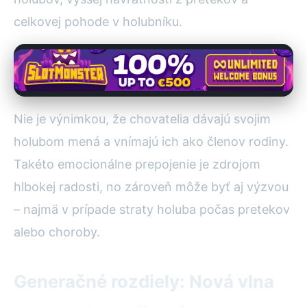
celkovej pohode v holubníku.
Nie je výnimkou, že chovatelia dávajú svojim
holubom mená a vnímajú ich ako členov rodiny.
Takéto emocionálne prepojenie je zdrojom
hlbokej radosti, no zároveň môže byť aj výzvou
– najmä v prípade straty holuba počas pretekov
alebo choroby.
Generačné rozdiely: Nová vlna