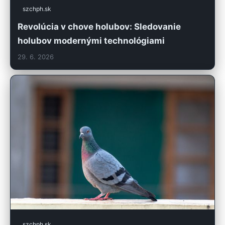
szchph.sk
Revolúcia v chove holubov: Sledovanie
holubov modernými technológiami
29. 6. 2026
szchph.sk