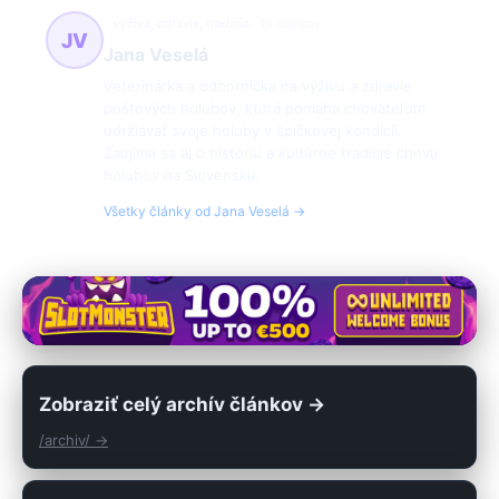
výživa, zdravie, tradícia
15 článkov
JV
Jana Veselá
Veterinárka a odborníčka na výživu a zdravie
poštových holubov, ktorá pomáha chovateľom
udržiavať svoje holuby v špičkovej kondícii.
Zaujíma sa aj o históriu a kultúrne tradície chovu
holubov na Slovensku.
Všetky články od Jana Veselá →
Zobraziť celý archív článkov →
/archiv/ →