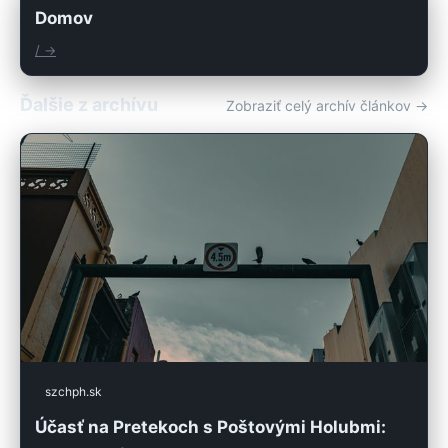
Domov
/ →
Ďalšie z archívu
Zobraziť celý archív článkov →
szchph.sk
Účasť na Pretekoch s Poštovými Holubmi: