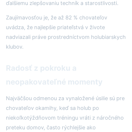
ďalšiemu zlepšovaniu techník a starostlivosti.
Zaujímavosťou je, že až 82 % chovateľov
uvádza, že najlepšie priateľstvá v živote
nadviazali práve prostredníctvom holubiarskych
klubov.
Radosť z pokroku a
neopakovateľné momenty
Najväčšou odmenou za vynaložené úsilie sú pre
chovateľov okamihy, keď sa holub po
niekoľkotýždňovom tréningu vráti z náročného
preteku domov, často rýchlejšie ako