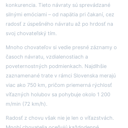
konkurencia. Tieto návraty sú sprevádzané
silnými emóciami – od napätia pri čakaní, cez
radosť z úspešného návratu až po hrdosť na
svoj chovateľský tím.
Mnoho chovateľov si vedie presné záznamy o
časoch návratu, vzdialenostiach a
poveternostných podmienkach. Najdlhšie
zaznamenané trate v rámci Slovenska merajú
viac ako 750 km, pričom priemerná rýchlosť
víťazných holubov sa pohybuje okolo 1 200
m/min (72 km/h).
Radosť z chovu však nie je len o víťazstvách.
Mnohí chovatelia oceňujú každodenné