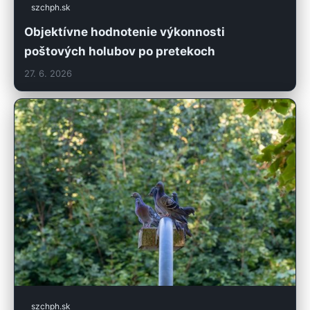
szchph.sk
Objektívne hodnotenie výkonnosti
poštových holubov po pretekoch
27. 6. 2026
szchph.sk