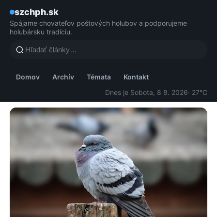
szchph.sk
Spájame chovateľov poštových holubov a podporujeme
holubársku tradíciu.
Domov
Archív
Témata
Kontakt
Dnes je Sobota, 8 8. 2026
· 27°C