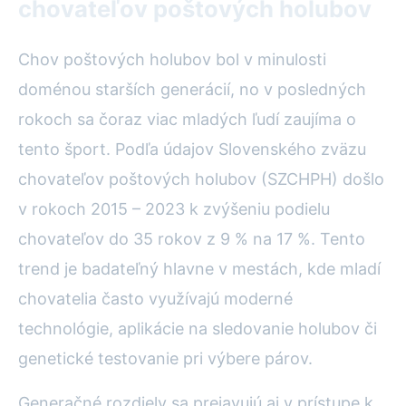
chovateľov poštových holubov
Chov poštových holubov bol v minulosti
doménou starších generácií, no v posledných
rokoch sa čoraz viac mladých ľudí zaujíma o
tento šport. Podľa údajov Slovenského zväzu
chovateľov poštových holubov (SZCHPH) došlo
v rokoch 2015 – 2023 k zvýšeniu podielu
chovateľov do 35 rokov z 9 % na 17 %. Tento
trend je badateľný hlavne v mestách, kde mladí
chovatelia často využívajú moderné
technológie, aplikácie na sledovanie holubov či
genetické testovanie pri výbere párov.
Generačné rozdiely sa prejavujú aj v prístupe k