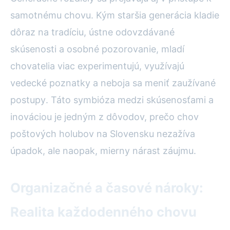
samotnému chovu. Kým staršia generácia kladie
dôraz na tradíciu, ústne odovzdávané
skúsenosti a osobné pozorovanie, mladí
chovatelia viac experimentujú, využívajú
vedecké poznatky a neboja sa meniť zaužívané
postupy. Táto symbióza medzi skúsenosťami a
inováciou je jedným z dôvodov, prečo chov
poštových holubov na Slovensku nezažíva
úpadok, ale naopak, mierny nárast záujmu.
Organizačné a časové nároky:
Realita každodenného chovu