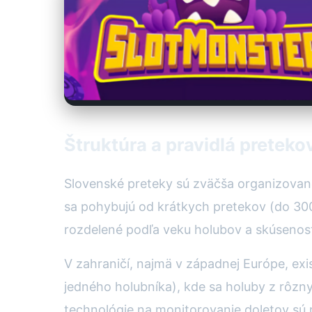
Štruktúra a pravidlá preteko
Slovenské preteky sú zväčša organizované 
sa pohybujú od krátkych pretekov (do 300
rozdelené podľa veku holubov a skúsenost
V zahraničí, najmä v západnej Európe, exis
jedného holubníka), kde sa holuby z rôzn
technológie na monitorovanie doletov sú n