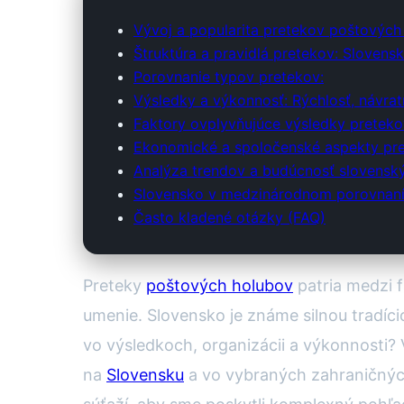
Vývoj a popularita pretekov poštových
Štruktúra a pravidlá pretekov: Slovensk
Porovnanie typov pretekov:
Výsledky a výkonnosť: Rýchlosť, návrat
Faktory ovplyvňujúce výsledky pretek
Ekonomické a spoločenské aspekty pr
Analýza trendov a budúcnosť slovensk
Slovensko v medzinárodnom porovnaní: 
Často kladené otázky (FAQ)
Preteky
poštových holubov
patria medzi f
umenie. Slovensko je známe silnou tradíci
vo výsledkoch, organizácii a výkonnosti
na
Slovensku
a vo vybraných zahraničných