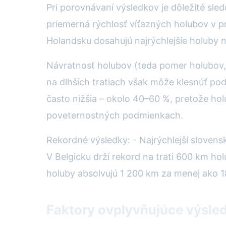
Pri porovnávaní výsledkov je dôležité sle
priemerná rýchlosť víťazných holubov v p
Holandsku dosahujú najrýchlejšie holuby 
Návratnosť holubov (teda pomer holubov, 
na dlhších tratiach však môže klesnúť po
často nižšia – okolo 40–60 %, pretože hol
poveternostných podmienkach.
Rekordné výsledky: - Najrýchlejší sloven
V Belgicku drží rekord na trati 600 km ho
holuby absolvujú 1 200 km za menej ako 1
Faktory ovplyvňujúce výsle