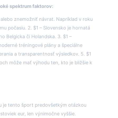
roké spektrum faktorov:
y alebo znemožniť návrat. Napríklad v roku
u počasiu. 2. $1 – Slovensko je hornatá
ho Belgicka či Holandska. 3. $1 –
 moderné tréningové plány a špeciálne
erania a transparentnosť výsledkov. 5. $1
och môže mať výhodu ten, kto je bližšie k
u je tento šport predovšetkým otázkou
 stoviek eur, len výnimočne vyššie.