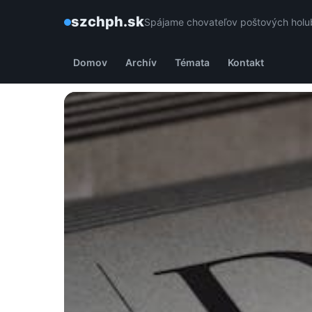
szchph.sk
Spájame chovateľov poštových holub
Domov
Archív
Témata
Kontakt