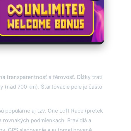
a transparentnosť a férovosť. Dĺžky tratí
 (nad 700 km). Štartovacie pole je často
 sú populárne aj tzv. One Loft Race (pretek
na rovnakých podmienkach. Pravidlá a
čipy, GPS sledovanie a automatizované