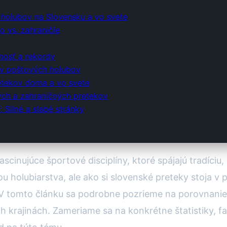
 holubov na Slovensku a vo svete
o vs. zahraničie
nosť a rekordy
ov poštových holubov
etekov doma a vo svete
ých a zahraničných pretekov
Silné a slabé stránky
ascinujúce športové disciplíny, ktoré spájajú tradíciu
ou holubiarstva, ale ako si slovenské preteky stoja v
? V tomto článku sa podrobne pozrieme na porovnani
 krajinách. Zameriame sa na konkrétne štatistiky, f