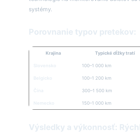
systémy.
Porovnanie typov pretekov:
Krajina
Typické dĺžky tratí
Slovensko
100–1 000 km
Belgicko
100–1 200 km
Čína
300–1 500 km
Nemecko
150–1 000 km
Výsledky a výkonnosť: Rýchl