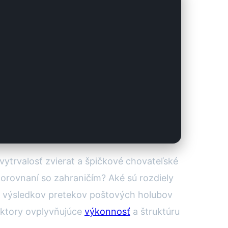
, vytrvalosť zvierat a špičkové chovateľské
 porovnaní so zahraničím? Aké sú rozdiely
e výsledkov pretekov poštových holubov
aktory ovplyvňujúce
výkonnosť
a štruktúru