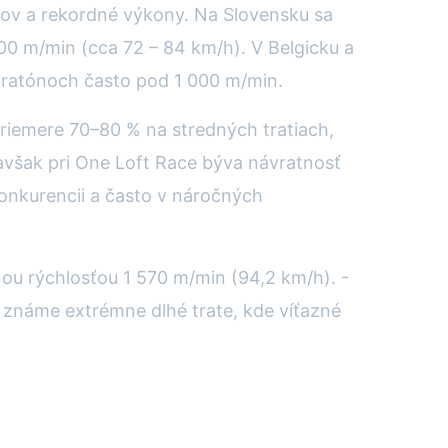
ubov a rekordné výkony. Na Slovensku sa
00 m/min (cca 72 – 84 km/h). V Belgicku a
maratónoch často pod 1 000 m/min.
priemere 70–80 % na stredných tratiach,
avšak pri One Loft Race býva návratnosť
konkurencii a často v náročných
ou rýchlosťou 1 570 m/min (94,2 km/h). -
ú známe extrémne dlhé trate, kde víťazné