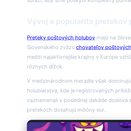
súťaží, aby sme poskytli komplexný pohľa
Vývoj a popularita pretekov
Preteky poštových holubov
majú na Sloven
Slovenského zväzu
chovateľov poštových
medzi najaktívnejšie krajiny v Európe vz
rôznych dĺžok.
V medzinárodnom meradle však dominujú k
holubiarstva, kde je registrovaných pribl
zaznamenali v poslednej dekáde doslova 
pretekoch dosahujú milióny eur.