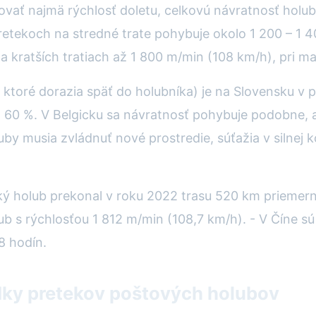
dovať najmä rýchlosť doletu, celkovú návratnosť hol
retekoch na stredné trate pohybuje okolo 1 200 – 1 4
na kratších tratiach až 1 800 m/min (108 km/h), pri 
ktoré dorazia späť do holubníka) je na Slovensku v 
d 60 %. V Belgicku sa návratnosť pohybuje podobne, 
uby musia zvládnuť nové prostredie, súťažia v silnej 
ský holub prekonal v roku 2022 trasu 520 km priemern
lub s rýchlosťou 1 812 m/min (108,7 km/h). - V Číne s
8 hodín.
dky pretekov poštových holubov