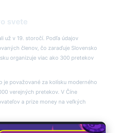
vo svete
i už v 19. storočí. Podľa údajov
ovaných členov, čo zaraďuje Slovensko
sku organizuje viac ako 300 pretekov
o je považované za kolísku moderného
 000 verejných pretekov. V Číne
vateľov a prize money na veľkých