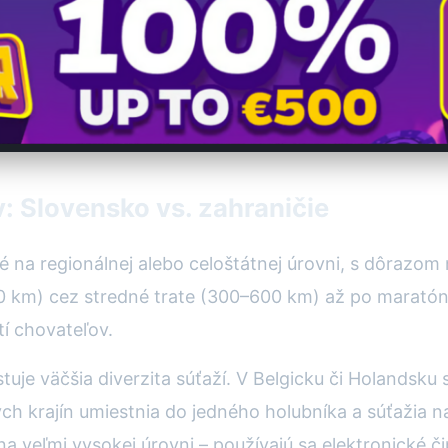
v: Slovensko vs. zahraničie
na regionálnej alebo celoštátnej úrovni, s dôrazom n
 km) cez stredné trate (300–600 km) až po maratóny
í chovateľov.
tuje väčšia diverzita súťaží. V Belgicku či Holandsku
ych krajín umiestnia do jedného holubníka a súťažia 
a veľmi vysokej úrovni – používajú sa elektronické 