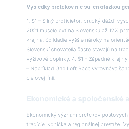
Výsledky pretekov nie sú len otázkou ge
1. $1 – Silný protivietor, prudký dážď, v
2021 muselo byť na Slovensku až 12% pret
krajina, čo kladie vyššie nároky na orientá
Slovenskí chovatelia často stavajú na tra
výživové doplnky. 4. $1 – Západné krajiny 
– Napríklad One Loft Race vyrovnáva šance
cieľovej línii.
Ekonomické a spoločenské a
Ekonomický význam pretekov poštových ho
tradície, koníčka a regionálnej prestíže. 