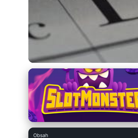
szchph.sk
Preteky Poštovýc
Štandardy
7. 4. 2026
· 9 min čítania · Autor: Peter Svoboda
Obsah