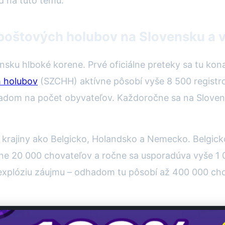
d na túto tému.
 poštových holubov na Slovensku a 
sku hlboké korene. Prvé oficiálne preteky sa tu konal
 holubov
(SZCHH) aktívne pôsobí vyše 8 500 registr
hľadom na počet obyvateľov. Každoročne sa na Sloven
rajiny ako Belgicko, Holandsko a Nemecko. Belgick
ižne 20 000 chovateľov a ročne sa usporadúva vyše 1
explóziu záujmu – odhadom tu pôsobí až 400 000 cho