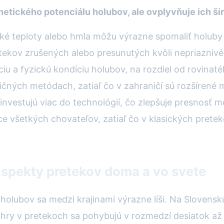
netického potenciálu holubov, ale ovplyvňuje ich ši
ysoké teploty alebo hmla môžu výrazne spomaliť holub
ekov zrušených alebo presunutých kvôli nepriaznivém
ciu a fyzickú kondíciu holubov, na rozdiel od rovinaté
dičných metódach, zatiaľ čo v zahraničí sú rozšírené
investujú viac do technológií, čo zlepšuje presnosť m
 všetkých chovateľov, zatiaľ čo v klasických pretek
spekty pretekov doma a vo svete
lubov sa medzi krajinami výrazne líši. Na Slovensk
Výhry v pretekoch sa pohybujú v rozmedzí desiatok až