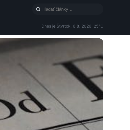
Dnes je Štvrtok, 6 8. 2026
· 25°C