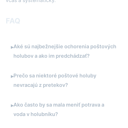
včas a systematicky.
FAQ
Aké sú najbežnejšie ochorenia poštových
▸
holubov a ako im predchádzať?
Prečo sa niektoré poštové holuby
▸
nevracajú z pretekov?
Ako často by sa mala meniť potrava a
▸
voda v holubníku?