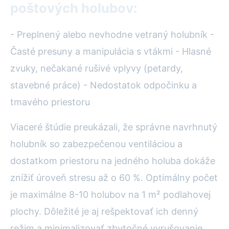
poštových holubov:
- Preplnený alebo nevhodne vetraný holubník -
Časté presuny a manipulácia s vtákmi - Hlasné
zvuky, nečakané rušivé vplyvy (petardy,
stavebné práce) - Nedostatok odpočinku a
tmavého priestoru
Viaceré štúdie preukázali, že správne navrhnutý
holubník so zabezpečenou ventiláciou a
dostatkom priestoru na jedného holuba dokáže
znížiť úroveň stresu až o 60 %. Optimálny počet
je maximálne 8-10 holubov na 1 m² podlahovej
plochy. Dôležité je aj rešpektovať ich denný
režim a minimalizovať zbytočné vyrušovanie.