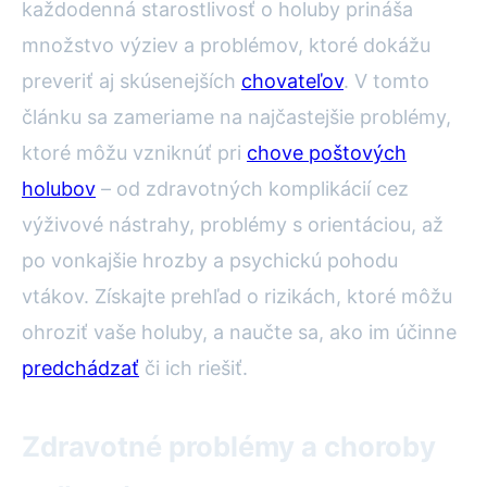
každodenná starostlivosť o holuby prináša
množstvo výziev a problémov, ktoré dokážu
preveriť aj skúsenejších
chovateľov
. V tomto
článku sa zameriame na najčastejšie problémy,
ktoré môžu vzniknúť pri
chove poštových
holubov
– od zdravotných komplikácií cez
výživové nástrahy, problémy s orientáciou, až
po vonkajšie hrozby a psychickú pohodu
vtákov. Získajte prehľad o rizikách, ktoré môžu
ohroziť vaše holuby, a naučte sa, ako im účinne
predchádzať
či ich riešiť.
Zdravotné problémy a choroby