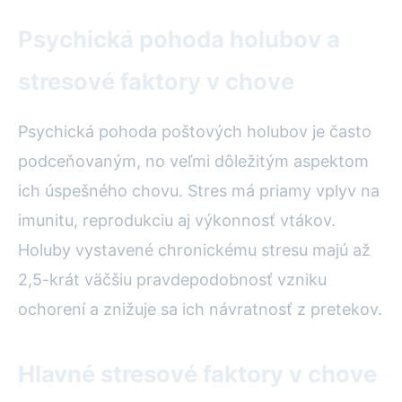
Psychická pohoda holubov a
stresové faktory v chove
Psychická pohoda poštových holubov je často
podceňovaným, no veľmi dôležitým aspektom
ich úspešného chovu. Stres má priamy vplyv na
imunitu, reprodukciu aj výkonnosť vtákov.
Holuby vystavené chronickému stresu majú až
2,5-krát väčšiu pravdepodobnosť vzniku
ochorení a znižuje sa ich návratnosť z pretekov.
Hlavné stresové faktory v chove