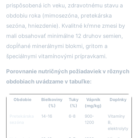
prispôsobená ich veku, zdravotnému stavu a
obdobiu roka (mimosezóna, pretekárska
sezóna, hniezdenie). Kvalitné kŕmne zmesi by
mali obsahovať minimálne 12 druhov semien,
dopĺňané minerálnymi blokmi, gritom a
špeciálnymi vitamínovými prípravkami.
Porovnanie nutričných požiadaviek v rôznych
obdobiach uvádzame v tabuľke:
Obdobie
Bielkoviny
Tuky
Vápnik
Doplnky
(%)
(%)
(mg/kg)
Pretekárska
14-16
6-8
900-
Vitamíny
sezóna
1200
B,
elektrolyty