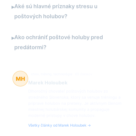
Aké sú hlavné príznaky stresu u
▸
poštových holubov?
Ako ochrániť poštové holuby pred
▸
predátormi?
chov, tréning, technológie
69 článkov
MH
Marek Holoubek
Dlhoročný chovateľ poštových holubov zo
stredného Slovenska, ktorý sa venuje tréningu a
príprave holubov na preteky. Je aktívnym členom
miestnej holubárskej komunity a propaguje
moderné prístupy v chove holubov.
Všetky články od Marek Holoubek →