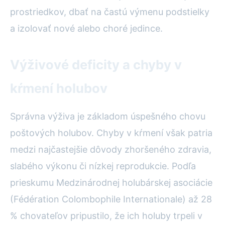
prostriedkov, dbať na častú výmenu podstielky
a izolovať nové alebo choré jedince.
Výživové deficity a chyby v
kŕmení holubov
Správna výživa je základom úspešného chovu
poštových holubov. Chyby v kŕmení však patria
medzi najčastejšie dôvody zhoršeného zdravia,
slabého výkonu či nízkej reprodukcie. Podľa
prieskumu Medzinárodnej holubárskej asociácie
(Fédération Colombophile Internationale) až 28
% chovateľov pripustilo, že ich holuby trpeli v