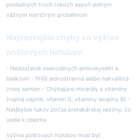
posledných troch rokoch aspoň jedným
vážnym nutričným problémom.
Najčastejšie chyby vo výžive
poštových holubov:
- Nedostatok esenciálnych aminokyselín a
bielkovín - Príliš jednostranná alebo nekvalitná
zmes semien - Chýbajúce minerály a vitamíny
(najmä vápnik, vitamín D, vitamíny skupiny B) -
Nadbytok tukov počas pretekárskej sezóny, čo
vedie k obezite
Výživa poštových holubov musí byť