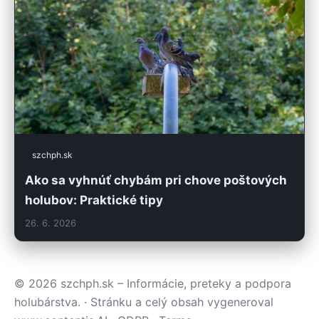
szchph.sk
Ako sa vyhnúť chybám pri chove poštových
holubov: Praktické tipy
26. 6. 2026
© 2026 szchph.sk – Informácie, preteky a podpora
holubárstva. · Stránku a celý obsah vygeneroval