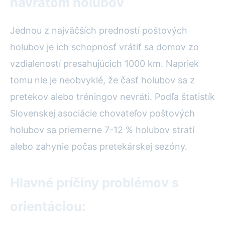
návratom holubov
Jednou z najväčších predností poštových
holubov je ich schopnosť vrátiť sa domov zo
vzdialeností presahujúcich 1000 km. Napriek
tomu nie je neobvyklé, že časť holubov sa z
pretekov alebo tréningov nevráti. Podľa štatistík
Slovenskej asociácie chovateľov poštových
holubov sa priemerne 7-12 % holubov stratí
alebo zahynie počas pretekárskej sezóny.
Hlavné príčiny problémov s
orientáciou: