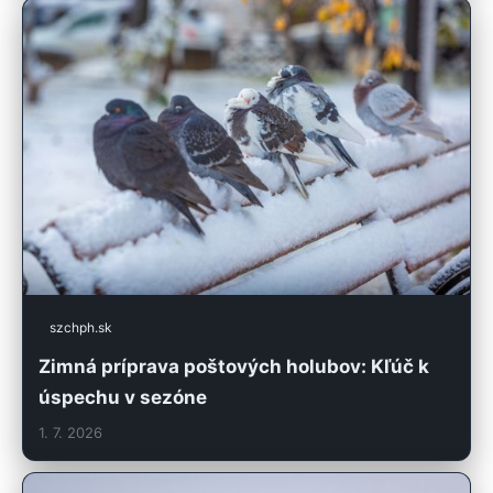
szchph.sk
Zimná príprava poštových holubov: Kľúč k
úspechu v sezóne
1. 7. 2026