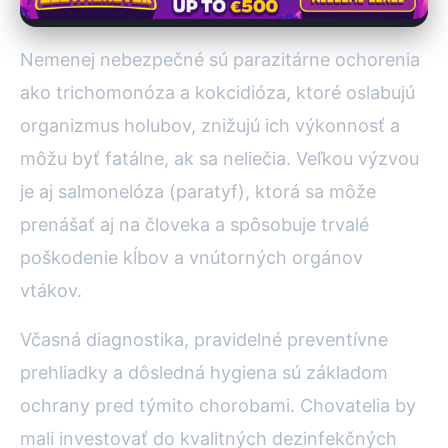
Nemenej nebezpečné sú parazitárne ochorenia
ako trichomonóza a kokcidióza, ktoré oslabujú
organizmus holubov, znižujú ich výkonnosť a
môžu byť fatálne, ak sa neliečia. Veľkou výzvou
je aj salmonelóza (paratyf), ktorá sa môže
prenášať aj na človeka a spôsobuje trvalé
poškodenie kĺbov a vnútorných orgánov
vtákov.
Včasná diagnostika, pravidelné preventívne
prehliadky a dôsledná hygiena sú základom
ochrany pred týmito chorobami. Chovatelia by
mali investovať do kvalitných dezinfekčných