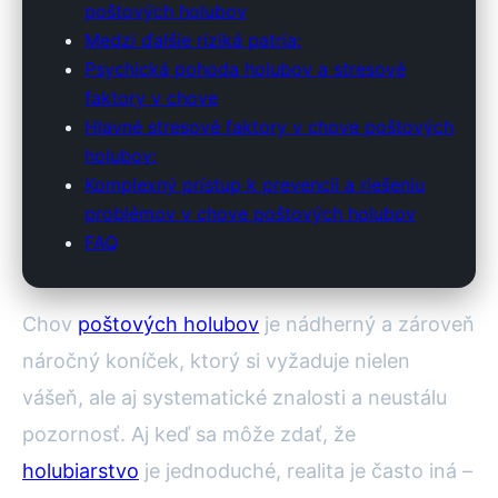
poštových holubov
Medzi ďalšie riziká patria:
Psychická pohoda holubov a stresové
faktory v chove
Hlavné stresové faktory v chove poštových
holubov:
Komplexný prístup k prevencii a riešeniu
problémov v chove poštových holubov
FAQ
Chov
poštových holubov
je nádherný a zároveň
náročný koníček, ktorý si vyžaduje nielen
vášeň, ale aj systematické znalosti a neustálu
pozornosť. Aj keď sa môže zdať, že
holubiarstvo
je jednoduché, realita je často iná –