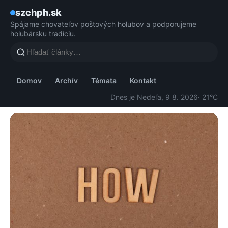
szchph.sk
Spájame chovateľov poštových holubov a podporujeme
holubársku tradíciu.
Domov
Archív
Témata
Kontakt
Dnes je Nedeľa, 9 8. 2026
· 21°C