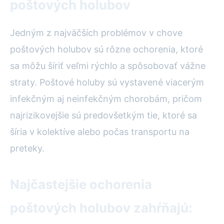
poštových holubov
Jedným z najväčších problémov v chove
poštových holubov sú rôzne ochorenia, ktoré
sa môžu šíriť veľmi rýchlo a spôsobovať vážne
straty. Poštové holuby sú vystavené viacerým
infekčným aj neinfekčným chorobám, pričom
najrizikovejšie sú predovšetkým tie, ktoré sa
šíria v kolektíve alebo počas transportu na
preteky.
Najčastejšie ochorenia
poštových holubov zahŕňajú: