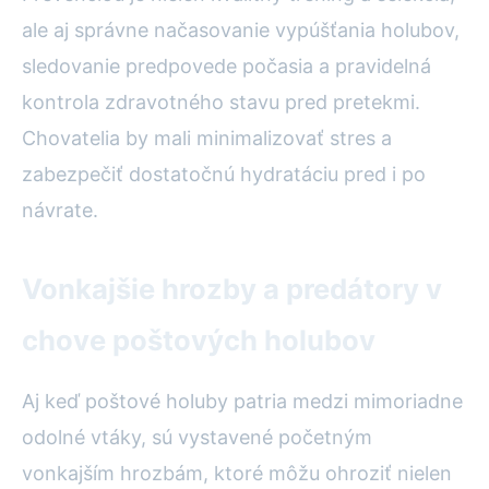
ale aj správne načasovanie vypúšťania holubov,
sledovanie predpovede počasia a pravidelná
kontrola zdravotného stavu pred pretekmi.
Chovatelia by mali minimalizovať stres a
zabezpečiť dostatočnú hydratáciu pred i po
návrate.
Vonkajšie hrozby a predátory v
chove poštových holubov
Aj keď poštové holuby patria medzi mimoriadne
odolné vtáky, sú vystavené početným
vonkajším hrozbám, ktoré môžu ohroziť nielen