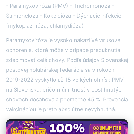
- Paramyxoviróza (PMV) - Trichomonóza -
Salmonelóza - Kokcidióza - Dýchacie infekcie
(mykoplazmóza, chlamydióza)
Paramyxoviróza je vysoko nákazlivé vírusové
ochorenie, ktoré môže v prípade prepuknutia
zdecimovať celé chovy. Podľa údajov Slovenskej
poštovej holubárskej federácie sa v rokoch
2019-2022 vyskytlo až 15 veľkých ohnísk PMV
na Slovensku, pričom úmrtnosť v postihnutých
chovoch dosahovala priemerne 45 %. Prevencia
vakcináciou je preto absolútne nevyhnutná.