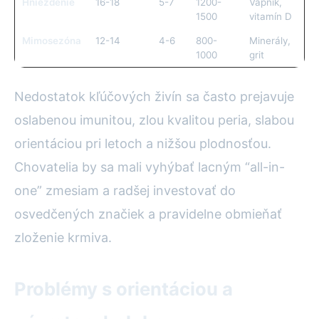
Hniezdenie
16-18
5-7
1200-
Vápnik,
1500
vitamín D
Mimosezóna
12-14
4-6
800-
Minerály,
1000
grit
Nedostatok kľúčových živín sa často prejavuje
oslabenou imunitou, zlou kvalitou peria, slabou
orientáciou pri letoch a nižšou plodnosťou.
Chovatelia by sa mali vyhýbať lacným “all-in-
one” zmesiam a radšej investovať do
osvedčených značiek a pravidelne obmieňať
zloženie krmiva.
Problémy s orientáciou a