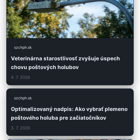
szchph.sk
Veterinárna starostlivosť zvyšuje úspech
chovu poštových holubov
4. 7. 2026
szchph.sk
Optimalizovaný nadpis: Ako vybrať plemeno
poštového holuba pre začiatočníkov
3. 7. 2026