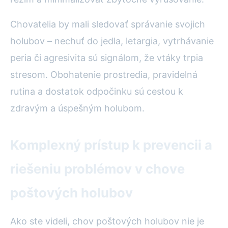
Chovatelia by mali sledovať správanie svojich
holubov – nechuť do jedla, letargia, vytrhávanie
peria či agresivita sú signálom, že vtáky trpia
stresom. Obohatenie prostredia, pravidelná
rutina a dostatok odpočinku sú cestou k
zdravým a úspešným holubom.
Komplexný prístup k prevencii a
riešeniu problémov v chove
poštových holubov
Ako ste videli, chov poštových holubov nie je