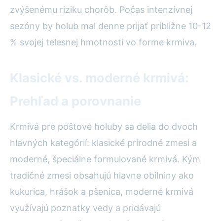
zvýšenému riziku chorôb. Počas intenzívnej
sezóny by holub mal denne prijať približne 10-12
% svojej telesnej hmotnosti vo forme krmiva.
Klasické vs. moderné krmivá:
Prehľad a porovnanie
Krmivá pre poštové holuby sa delia do dvoch
hlavných kategórií: klasické prírodné zmesi a
moderné, špeciálne formulované krmivá. Kým
tradičné zmesi obsahujú hlavne obilniny ako
kukurica, hrášok a pšenica, moderné krmivá
využívajú poznatky vedy a pridávajú