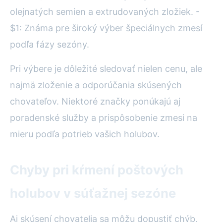
olejnatých semien a extrudovaných zložiek. -
$1: Známa pre široký výber špeciálnych zmesí
podľa fázy sezóny.
Pri výbere je dôležité sledovať nielen cenu, ale
najmä zloženie a odporúčania skúsených
chovateľov. Niektoré značky ponúkajú aj
poradenské služby a prispôsobenie zmesi na
mieru podľa potrieb vašich holubov.
Chyby pri kŕmení poštových
holubov v súťažnej sezóne
Aj skúsení chovatelia sa môžu dopustiť chýb,