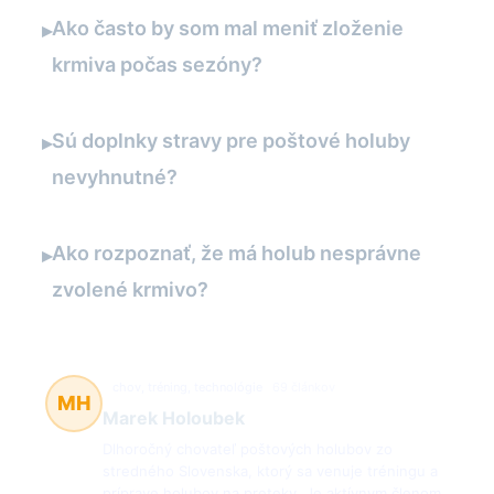
Ako často by som mal meniť zloženie
▸
krmiva počas sezóny?
Sú doplnky stravy pre poštové holuby
▸
nevyhnutné?
Ako rozpoznať, že má holub nesprávne
▸
zvolené krmivo?
chov, tréning, technológie
69 článkov
MH
Marek Holoubek
Dlhoročný chovateľ poštových holubov zo
stredného Slovenska, ktorý sa venuje tréningu a
príprave holubov na preteky. Je aktívnym členom