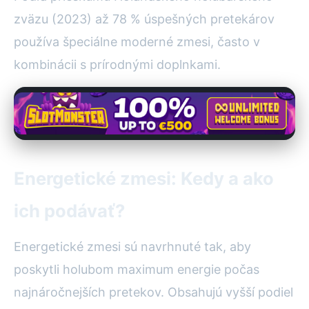
zväzu (2023) až 78 % úspešných pretekárov
používa špeciálne moderné zmesi, často v
kombinácii s prírodnými doplnkami.
Energetické zmesi: Kedy a ako
ich podávať?
Energetické zmesi sú navrhnuté tak, aby
poskytli holubom maximum energie počas
najnáročnejších pretekov. Obsahujú vyšší podiel