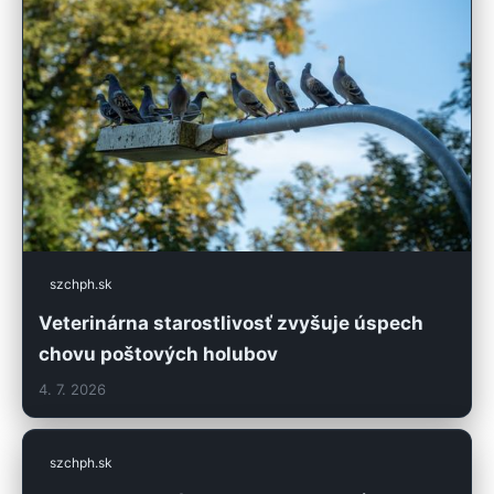
szchph.sk
Veterinárna starostlivosť zvyšuje úspech
chovu poštových holubov
4. 7. 2026
szchph.sk