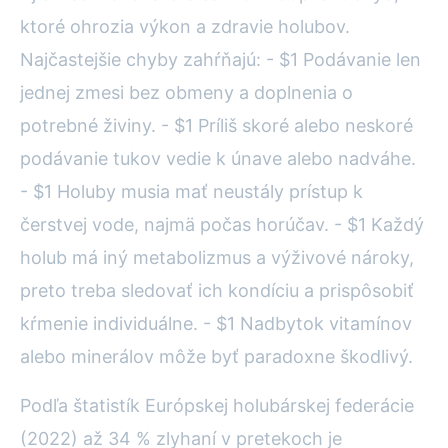
ktoré ohrozia výkon a zdravie holubov.
Najčastejšie chyby zahŕňajú: - $1 Podávanie len
jednej zmesi bez obmeny a doplnenia o
potrebné živiny. - $1 Príliš skoré alebo neskoré
podávanie tukov vedie k únave alebo nadváhe.
- $1 Holuby musia mať neustály prístup k
čerstvej vode, najmä počas horúčav. - $1 Každý
holub má iný metabolizmus a výživové nároky,
preto treba sledovať ich kondíciu a prispôsobiť
kŕmenie individuálne. - $1 Nadbytok vitamínov
alebo minerálov môže byť paradoxne škodlivý.
Podľa štatistík Európskej holubárskej federácie
(2022) až 34 % zlyhaní v pretekoch je