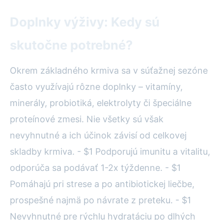
Doplnky výživy: Kedy sú
skutočne potrebné?
Okrem základného krmiva sa v súťažnej sezóne
často využívajú rôzne doplnky – vitamíny,
minerály, probiotiká, elektrolyty či špeciálne
proteínové zmesi. Nie všetky sú však
nevyhnutné a ich účinok závisí od celkovej
skladby krmiva. - $1 Podporujú imunitu a vitalitu,
odporúča sa podávať 1-2x týždenne. - $1
Pomáhajú pri strese a po antibiotickej liečbe,
prospešné najmä po návrate z preteku. - $1
Nevyhnutné pre rýchlu hydratáciu po dlhých