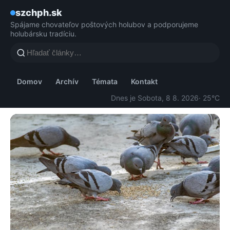
szchph.sk
Spájame chovateľov poštových holubov a podporujeme
holubársku tradíciu.
Domov
Archív
Témata
Kontakt
Dnes je Sobota, 8 8. 2026
· 25°C