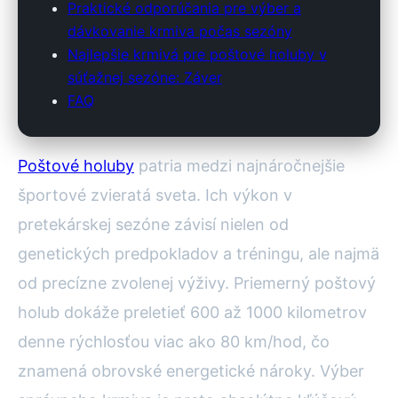
Praktické odporúčania pre výber a
dávkovanie krmiva počas sezóny
Najlepšie krmivá pre poštové holuby v
súťažnej sezóne: Záver
FAQ
Poštové holuby
patria medzi najnáročnejšie
športové zvieratá sveta. Ich výkon v
pretekárskej sezóne závisí nielen od
genetických predpokladov a tréningu, ale najmä
od precízne zvolenej výživy. Priemerný poštový
holub dokáže preletieť 600 až 1000 kilometrov
denne rýchlosťou viac ako 80 km/hod, čo
znamená obrovské energetické nároky. Výber