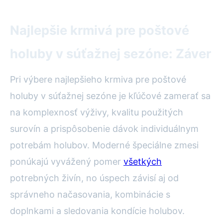
Najlepšie krmivá pre poštové
holuby v súťažnej sezóne: Záver
Pri výbere najlepšieho krmiva pre poštové
holuby v súťažnej sezóne je kľúčové zamerať sa
na komplexnosť výživy, kvalitu použitých
surovín a prispôsobenie dávok individuálnym
potrebám holubov. Moderné špeciálne zmesi
ponúkajú vyvážený pomer
všetkých
potrebných živín, no úspech závisí aj od
správneho načasovania, kombinácie s
doplnkami a sledovania kondície holubov.