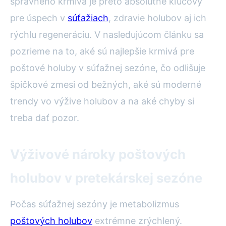
správneho krmiva je preto absolútne kľúčový
pre úspech v
súťažiach
, zdravie holubov aj ich
rýchlu regeneráciu. V nasledujúcom článku sa
pozrieme na to, aké sú najlepšie krmivá pre
poštové holuby v súťažnej sezóne, čo odlišuje
špičkové zmesi od bežných, aké sú moderné
trendy vo výžive holubov a na aké chyby si
treba dať pozor.
Výživové nároky poštových
holubov v pretekárskej sezóne
Počas súťažnej sezóny je metabolizmus
poštových holubov
extrémne zrýchlený.