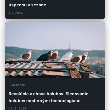
úspechu v sezóne
1. 7. 2026
szchph.sk
Revolúcia v chove holubov: Sledovanie
holubov modernými technológiami
29. 6. 2026