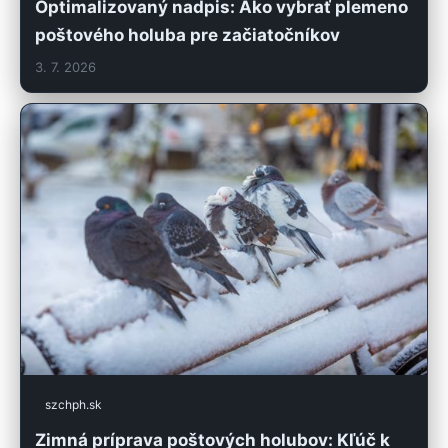
Optimalizovaný nadpis: Ako vybrať plemeno
poštového holuba pre začiatočníkov
3. 7. 2026
szchph.sk
Zimná príprava poštových holubov: Kľúč k