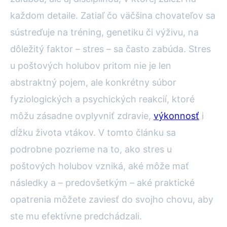
každom detaile. Zatiaľ čo väčšina chovateľov sa
sústreďuje na tréning, genetiku či výživu, na
dôležitý faktor – stres – sa často zabúda. Stres
u poštových holubov pritom nie je len
abstraktný pojem, ale konkrétny súbor
fyziologických a psychických reakcií, ktoré
môžu zásadne ovplyvniť zdravie,
výkonnosť
i
dĺžku života vtákov. V tomto článku sa
podrobne pozrieme na to, ako stres u
poštových holubov vzniká, aké môže mať
následky a – predovšetkým – aké praktické
opatrenia môžete zaviesť do svojho chovu, aby
ste mu efektívne predchádzali.