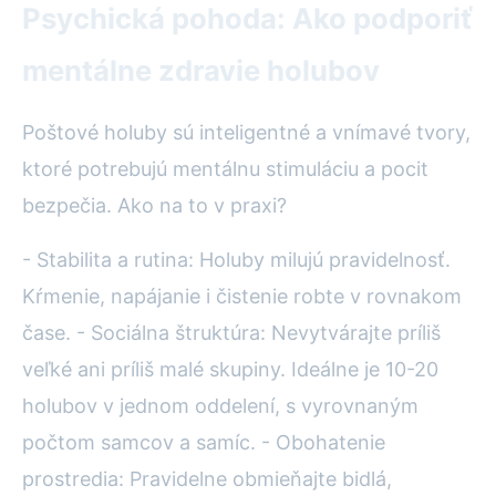
Psychická pohoda: Ako podporiť
mentálne zdravie holubov
Poštové holuby sú inteligentné a vnímavé tvory,
ktoré potrebujú mentálnu stimuláciu a pocit
bezpečia. Ako na to v praxi?
- Stabilita a rutina: Holuby milujú pravidelnosť.
Kŕmenie, napájanie i čistenie robte v rovnakom
čase. - Sociálna štruktúra: Nevytvárajte príliš
veľké ani príliš malé skupiny. Ideálne je 10-20
holubov v jednom oddelení, s vyrovnaným
počtom samcov a samíc. - Obohatenie
prostredia: Pravidelne obmieňajte bidlá,