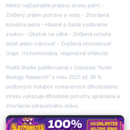
Medzi najčastejšie prejavy stresu patrí: -
Znížený príjem potravy a vody - Zhoršená
kondícia peria - Hlasné a časté vydávanie
zvukov - Úbytok na váhe - Znížená ochota
lietať alebo trénovať - Zvýšená chorobnosť
(napr. trichomoniáza, respiračné infekcie)
Podľa štúdie publikovanej v časopise "Avian
Biology Research" z roku 2021 až 38 %
poštových holubov vystavených dlhodobému
stresu vykazuje dlhodobé poruchy správania a
zhoršenie zdravotného stavu.