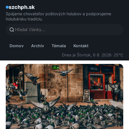
szchph.sk
Spájame chovateľov poštových holubov a podporujeme
holubársku tradíciu.
Domov
Archív
Témata
Kontakt
Dnes je Štvrtok, 6 8. 2026
· 25°C