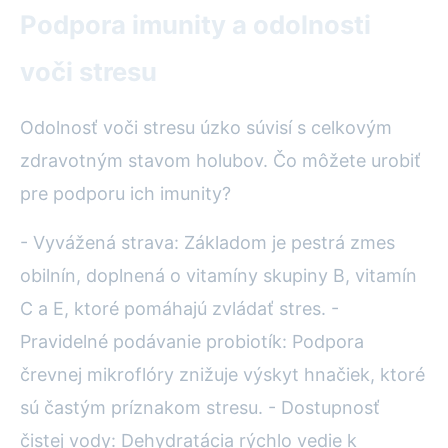
Podpora imunity a odolnosti
voči stresu
Odolnosť voči stresu úzko súvisí s celkovým
zdravotným stavom holubov. Čo môžete urobiť
pre podporu ich imunity?
- Vyvážená strava: Základom je pestrá zmes
obilnín, doplnená o vitamíny skupiny B, vitamín
C a E, ktoré pomáhajú zvládať stres. -
Pravidelné podávanie probiotík: Podpora
črevnej mikroflóry znižuje výskyt hnačiek, ktoré
sú častým príznakom stresu. - Dostupnosť
čistej vody: Dehydratácia rýchlo vedie k