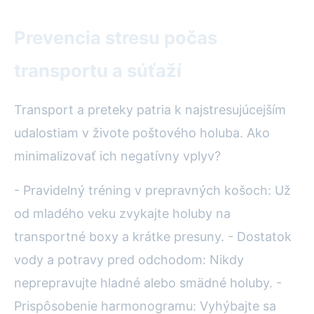
Prevencia stresu počas
transportu a súťaží
Transport a preteky patria k najstresujúcejším
udalostiam v živote poštového holuba. Ako
minimalizovať ich negatívny vplyv?
- Pravidelný tréning v prepravných košoch: Už
od mladého veku zvykajte holuby na
transportné boxy a krátke presuny. - Dostatok
vody a potravy pred odchodom: Nikdy
neprepravujte hladné alebo smädné holuby. -
Prispôsobenie harmonogramu: Vyhýbajte sa