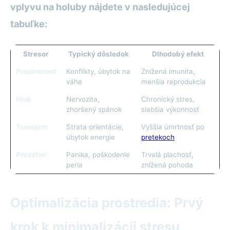
vplyvu na holuby nájdete v nasledujúcej
tabuľke:
Stresor
Typický dôsledok
Dlhodobý efekt
Preplnenosť
Konflikty, úbytok na
Znížená imunita,
váhe
menšia reprodukcia
Hluk
Nervozita,
Chronický stres,
zhoršený spánok
slabšia výkonnosť
Transport
Strata orientácie,
Vyššia úmrtnosť po
úbytok energie
pretekoch
Predátori
Panika, poškodenie
Trvalá plachosť,
peria
znížená pohoda
Optimalizácia prostredia: Prvý
krok k minimalizácii stresu