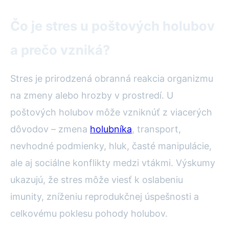
Čo je stres u poštových holubov
a prečo vzniká?
Stres je prirodzená obranná reakcia organizmu
na zmeny alebo hrozby v prostredí. U
poštových holubov môže vzniknúť z viacerých
dôvodov – zmena
holubníka
, transport,
nevhodné podmienky, hluk, časté manipulácie,
ale aj sociálne konflikty medzi vtákmi. Výskumy
ukazujú, že stres môže viesť k oslabeniu
imunity, zníženiu reprodukčnej úspešnosti a
celkovému poklesu pohody holubov.