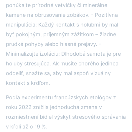
ponúkajte prírodné vetvičky či minerálne
kamene na obrusovanie zobákov. - Pozitívna
manipulácia: Každý kontakt s holubmi by mal
byť pokojným, príjemným zážitkom – žiadne
prudké pohyby alebo hlasné prejavy. -
Minimalizujte izoláciu: Dlhodobá samota je pre
holuby stresujúca. Ak musíte chorého jedinca
oddeliť, snažte sa, aby mal aspoň vizuálny
kontakt s kŕdľom.
Podľa experimentu francúzskych etológov z
roku 2022 znížila jednoduchá zmena v
rozmiestnení bidiel výskyt stresového správania
v kŕdli až o 19 %.