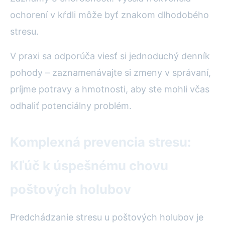
ochorení v kŕdli môže byť znakom dlhodobého
stresu.
V praxi sa odporúča viesť si jednoduchý denník
pohody – zaznamenávajte si zmeny v správaní,
príjme potravy a hmotnosti, aby ste mohli včas
odhaliť potenciálny problém.
Komplexná prevencia stresu:
Kľúč k úspešnému chovu
poštových holubov
Predchádzanie stresu u poštových holubov je