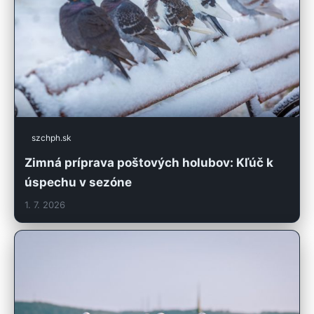
szchph.sk
Zimná príprava poštových holubov: Kľúč k
úspechu v sezóne
1. 7. 2026