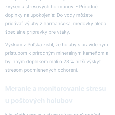
zvýšeniu stresových hormónov. - Prírodné
doplnky na upokojenie: Do vody môžete
pridávať výluhy z harmančeka, medovky alebo
špeciálne prípravky pre vtáky.
Výskum z Poľska zistil, že holuby s pravidelným
prístupom k prírodným minerálnym kameňom a
bylinným doplnkom mali o 23 % nižší výskyt
stresom podmienených ochorení.
Meranie a monitorovanie stresu
u poštových holubov
Nie všetky prejavy stresu sú na prvý pohľad