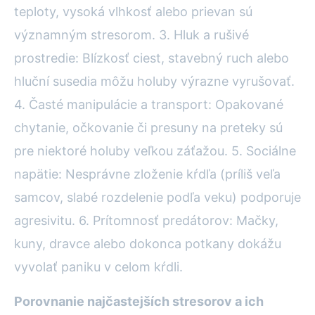
teploty, vysoká vlhkosť alebo prievan sú
významným stresorom. 3. Hluk a rušivé
prostredie: Blízkosť ciest, stavebný ruch alebo
hluční susedia môžu holuby výrazne vyrušovať.
4. Časté manipulácie a transport: Opakované
chytanie, očkovanie či presuny na preteky sú
pre niektoré holuby veľkou záťažou. 5. Sociálne
napätie: Nesprávne zloženie kŕdľa (príliš veľa
samcov, slabé rozdelenie podľa veku) podporuje
agresivitu. 6. Prítomnosť predátorov: Mačky,
kuny, dravce alebo dokonca potkany dokážu
vyvolať paniku v celom kŕdli.
Porovnanie najčastejších stresorov a ich