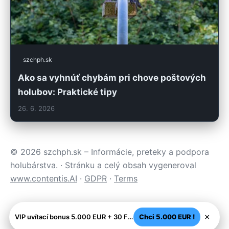
szchph.sk
Ako sa vyhnúť chybám pri chove poštových
holubov: Praktické tipy
26. 6. 2026
© 2026 szchph.sk – Informácie, preteky a podpora
holubárstva. · Stránku a celý obsah vygeneroval
www.contentis.AI
·
GDPR
·
Terms
×
VIP uvítací bonus 5.000 EUR + 30 FS - Legálne SK casino
Chci 5.000 EUR !