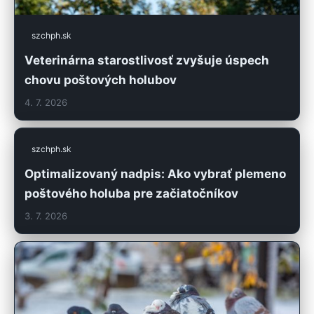
szchph.sk
Veterinárna starostlivosť zvyšuje úspech
chovu poštových holubov
4. 7. 2026
szchph.sk
Optimalizovaný nadpis: Ako vybrať plemeno
poštového holuba pre začiatočníkov
3. 7. 2026