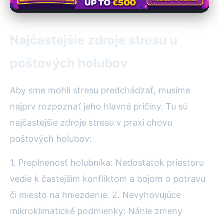
Najčastejšie zdroje stresu u
poštových holubov
Aby sme mohli stresu predchádzať, musíme
najprv rozpoznať jeho hlavné príčiny. Tu sú
najčastejšie zdroje stresu v praxi chovu
poštových holubov:
1. Preplnenosť holubníka: Nedostatok priestoru
vedie k častejším konfliktom a bojom o potravu
či miesto na hniezdenie. 2. Nevyhovujúce
mikroklimatické podmienky: Náhle zmeny