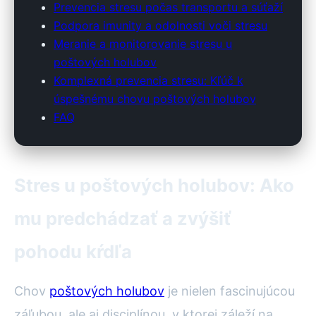
Prevencia stresu počas transportu a súťaží
Podpora imunity a odolnosti voči stresu
Meranie a monitorovanie stresu u
poštových holubov
Komplexná prevencia stresu: Kľúč k
úspešnému chovu poštových holubov
FAQ
Stres u poštových holubov: Ako
mu predchádzať a zvýšiť
pohodu kŕdľa
Chov
poštových holubov
je nielen fascinujúcou
záľubou, ale aj disciplínou, v ktorej záleží na