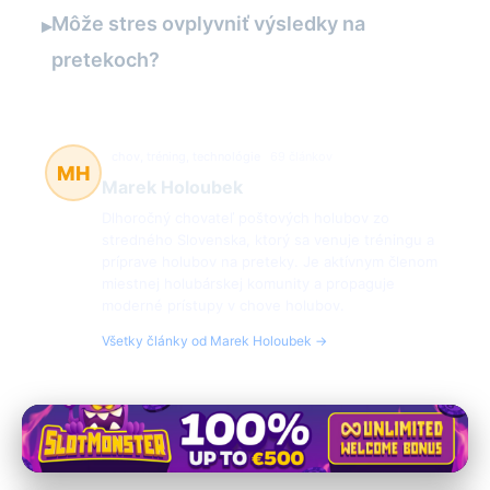
Môže stres ovplyvniť výsledky na
▸
pretekoch?
chov, tréning, technológie
69 článkov
MH
Marek Holoubek
Dlhoročný chovateľ poštových holubov zo
stredného Slovenska, ktorý sa venuje tréningu a
príprave holubov na preteky. Je aktívnym členom
miestnej holubárskej komunity a propaguje
moderné prístupy v chove holubov.
Všetky články od Marek Holoubek →