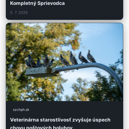
Kompletný Sprievodca
5. 7. 2026
szchph.sk
Veterinárna starostlivosť zvyšuje úspech
chovu poštových holubov