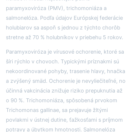
paramyxoviróza (PMV), trichomoniáza a
salmonelóza. Podľa údajov Európskej federácie
holubiarov sa aspoň s jednou z týchto chorôb
stretne až 70 % holubníkov v priebehu 5 rokov.
Paramyxoviróza je vírusové ochorenie, ktoré sa
šíri rýchlo v chovoch. Typickými príznakmi sú
nekoordinované pohyby, trasenie hlavy, hnačka
a zvýšený smäd. Ochorenie je nevyliečiteľné, no
účinná vakcinácia znižuje riziko prepuknutia až
o 90 %. Trichomoniáza, spôsobená prvokom
Trichomonas gallinae, sa prejavuje žltými
povlakmi v ústnej dutine, ťažkosťami s príjmom
potravy a úbytkom hmotnosti. Salmonelóza