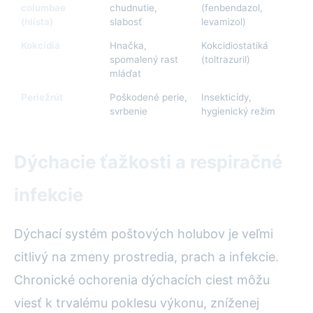
columbae
chudnutie,
(fenbendazol,
(hlísta)
slabosť
levamizol)
Kokcídiá
Hnačka,
Kokcidiostatiká
spomalený rast
(toltrazuril)
mláďat
Periežrút
Poškodené perie,
Insekticídy,
svrbenie
hygienický režim
Dýchacie ťažkosti a respiračné
infekcie
Dýchací systém poštových holubov je veľmi
citlivý na zmeny prostredia, prach a infekcie.
Chronické ochorenia dýchacích ciest môžu
viesť k trvalému poklesu výkonu, zníženej