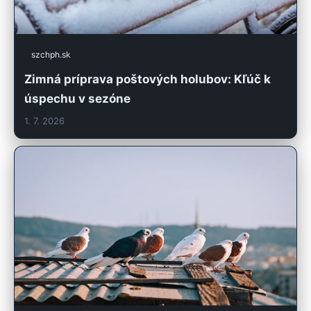
szchph.sk
Zimná príprava poštových holubov: Kľúč k
úspechu v sezóne
1. 7. 2026