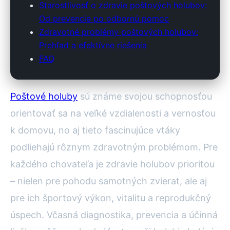
Starostlivosť o zdravie poštových holubov:
Od prevencie po odbornú pomoc
Zdravotné problémy poštových holubov:
Prehľad a efektívne riešenia
FAQ
Poštové holuby
sú známe svojou schopnosťou
orientovať sa na veľké vzdialenosti a vernosťou
k domovu, no aj tieto fascinujúce vtáky
podliehajú rôznym zdravotným problémom. Pre
každého chovateľa je zdravie holubov prioritou
– nielen pre pohodu samotných zvierat, ale aj
pre ich športový výkon, vitalitu a reprodukčný
úspech. Včasná diagnostika, prevencia a účinná