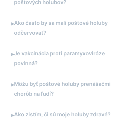
poštových holubov?
Ako často by sa mali poštové holuby
▸
odčervovať?
Je vakcinácia proti paramyxoviróze
▸
povinná?
Môžu byť poštové holuby prenášačmi
▸
chorôb na ľudí?
Ako zistím, či sú moje holuby zdravé?
▸