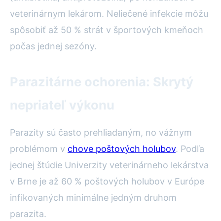
veterinárnym lekárom. Neliečené infekcie môžu
spôsobiť až 50 % strát v športových kmeňoch
počas jednej sezóny.
Parazitárne ochorenia: Skrytý
nepriateľ výkonu
Parazity sú často prehliadaným, no vážnym
problémom v
chove poštových holubov
. Podľa
jednej štúdie Univerzity veterinárneho lekárstva
v Brne je až 60 % poštových holubov v Európe
infikovaných minimálne jedným druhom
parazita.