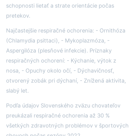
schopnosti lietať a strate orientácie počas
pretekov.
Najčastejšie respiračné ochorenia: - Ornithóza
(Chlamydia psittaci), - Mykoplazmóza, -
Aspergilóza (plesňové infekcie). Príznaky
respiračných ochorení: - Kýchanie, výtok z
nosa, - Opuchy okolo očí, - Dýchavičnosť,
otvorený zobák pri dýchaní, - Znížená aktivita,
slabý let.
Podľa údajov Slovenského zväzu chovateľov
preukázali respiračné ochorenia až 30 %
všetkých zdravotných problémov v športových
chovoch počas sezóny 2022.