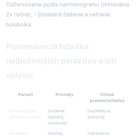
Odčervovanie podľa harmonogramu (minimálne
2x ročne), - Dôsledné čistenie a vetranie
holubníka.
Porovnávacia tabuľka
najbežnejších parazitov a ich
vplyvu:
Parazit
Príznaky
Účinná
prevencia/liečba
Dermanyssus
Svrbenie,
Dezinfekcia,
gallinae (roztoč)
nepokoj,
akaricídy
chudnutie
Ascaridia
Hnačka,
Odčervenie