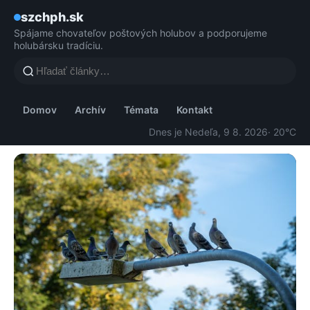
szchph.sk
Spájame chovateľov poštových holubov a podporujeme
holubársku tradíciu.
Domov
Archív
Témata
Kontakt
Dnes je Nedeľa, 9 8. 2026
· 20°C