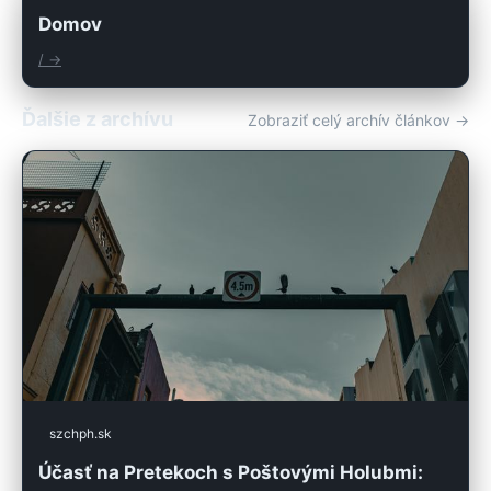
Domov
/ →
Ďalšie z archívu
Zobraziť celý archív článkov →
szchph.sk
Účasť na Pretekoch s Poštovými Holubmi: