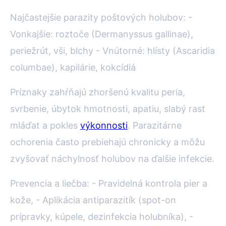
Najčastejšie parazity poštových holubov: -
Vonkajšie: roztoče (Dermanyssus gallinae),
periežrút, vši, blchy - Vnútorné: hlísty (Ascaridia
columbae), kapilárie, kokcídiá
Príznaky zahŕňajú zhoršenú kvalitu peria,
svrbenie, úbytok hmotnosti, apatiu, slabý rast
mláďat a pokles
výkonnosti
. Parazitárne
ochorenia často prebiehajú chronicky a môžu
zvyšovať náchylnosť holubov na ďalšie infekcie.
Prevencia a liečba: - Pravidelná kontrola pier a
kože, - Aplikácia antiparazitík (spot-on
prípravky, kúpele, dezinfekcia holubníka), -