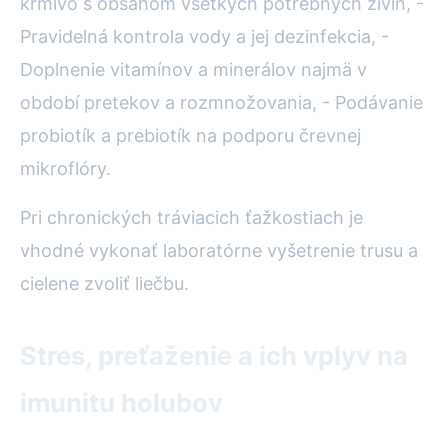
krmivo s obsahom všetkých potrebných živín, -
Pravidelná kontrola vody a jej dezinfekcia, -
Doplnenie vitamínov a minerálov najmä v
období pretekov a rozmnožovania, - Podávanie
probiotík a prebiotík na podporu črevnej
mikroflóry.
Pri chronických tráviacich ťažkostiach je
vhodné vykonať laboratórne vyšetrenie trusu a
cielene zvoliť liečbu.
Stres, preťaženie a ich vplyv na
imunitu holubov