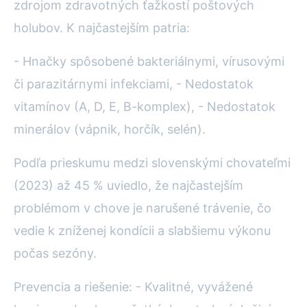
zdrojom zdravotných ťažkostí poštových
holubov. K najčastejším patria:
- Hnačky spôsobené bakteriálnymi, vírusovými
či parazitárnymi infekciami, - Nedostatok
vitamínov (A, D, E, B-komplex), - Nedostatok
minerálov (vápnik, horčík, selén).
Podľa prieskumu medzi slovenskými chovateľmi
(2023) až 45 % uviedlo, že najčastejším
problémom v chove je narušené trávenie, čo
vedie k zníženej kondícii a slabšiemu výkonu
počas sezóny.
Prevencia a riešenie: - Kvalitné, vyvážené