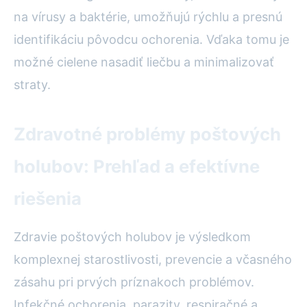
na vírusy a baktérie, umožňujú rýchlu a presnú
identifikáciu pôvodcu ochorenia. Vďaka tomu je
možné cielene nasadiť liečbu a minimalizovať
straty.
Zdravotné problémy poštových
holubov: Prehľad a efektívne
riešenia
Zdravie poštových holubov je výsledkom
komplexnej starostlivosti, prevencie a včasného
zásahu pri prvých príznakoch problémov.
Infekčné ochorenia, parazity, respiračné a