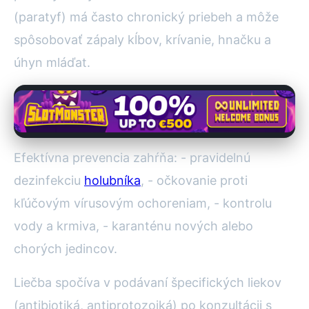
(paratyf) má často chronický priebeh a môže
spôsobovať zápaly kĺbov, krívanie, hnačku a
úhyn mláďat.
Efektívna prevencia zahŕňa: - pravidelnú
dezinfekciu
holubníka
, - očkovanie proti
kľúčovým vírusovým ochoreniam, - kontrolu
vody a krmiva, - karanténu nových alebo
chorých jedincov.
Liečba spočíva v podávaní špecifických liekov
(antibiotiká, antiprotozoiká) po konzultácii s