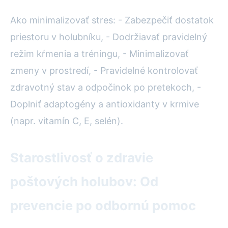
Ako minimalizovať stres: - Zabezpečiť dostatok
priestoru v holubníku, - Dodržiavať pravidelný
režim kŕmenia a tréningu, - Minimalizovať
zmeny v prostredí, - Pravidelné kontrolovať
zdravotný stav a odpočinok po pretekoch, -
Doplniť adaptogény a antioxidanty v krmive
(napr. vitamín C, E, selén).
Starostlivosť o zdravie
poštových holubov: Od
prevencie po odbornú pomoc