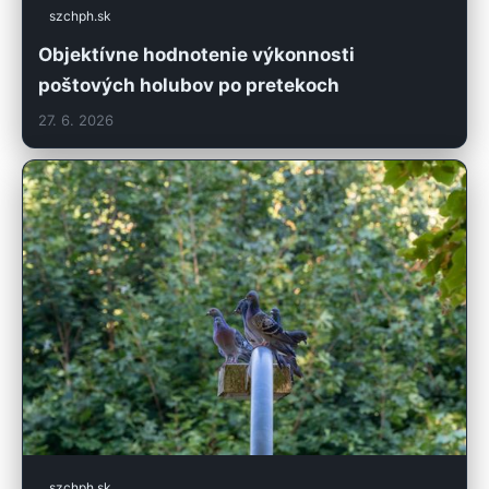
szchph.sk
Objektívne hodnotenie výkonnosti
poštových holubov po pretekoch
27. 6. 2026
szchph.sk