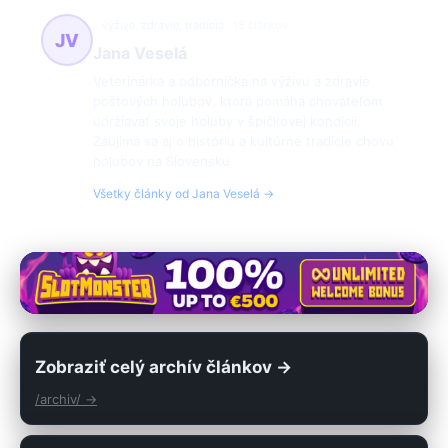
výživa, zdravie, tradícia
15 článkov
JV
Jana Veselá
Veterinárka a odborníčka na výživu a zdravie
poštových holubov, ktorá pomáha chovateľom
udržiavať svoje holuby v špičkovej kondícii.
Zaujíma sa aj o históriu a kultúrne tradície chovu
holubov na Slovensku.
Všetky články od Jana Veselá →
Zobraziť celý archív článkov →
/archiv/ →