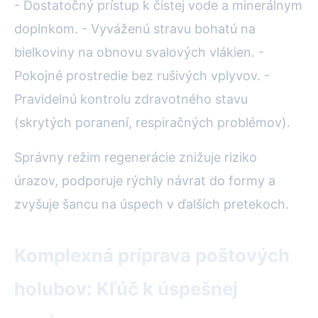
- Dostatočný prístup k čistej vode a minerálnym
doplnkom. - Vyváženú stravu bohatú na
bielkoviny na obnovu svalových vlákien. -
Pokojné prostredie bez rušivých vplyvov. -
Pravidelnú kontrolu zdravotného stavu
(skrytých poranení, respiračných problémov).
Správny režim regenerácie znižuje riziko
úrazov, podporuje rýchly návrat do formy a
zvyšuje šancu na úspech v ďalších pretekoch.
Komplexná príprava poštových
holubov: Kľúč k úspešnej