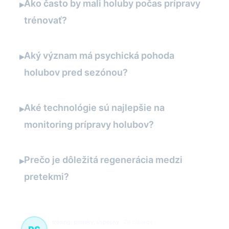
Ako často by mali holuby počas prípravy
▸
trénovať?
Aký význam má psychická pohoda
▸
holubov pred sezónou?
Aké technológie sú najlepšie na
▸
monitoring prípravy holubov?
Prečo je dôležitá regenerácia medzi
▸
pretekmi?
tréning, preteky, úspechy
26 článkov