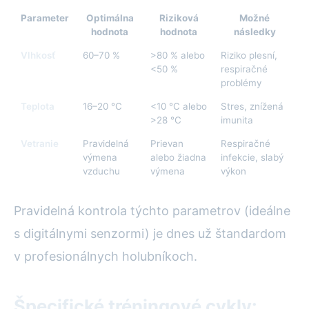
Parameter
Optimálna
Riziková
Možné
hodnota
hodnota
následky
Vlhkosť
60–70 %
>80 % alebo
Riziko plesní,
<50 %
respiračné
problémy
Teplota
16–20 °C
<10 °C alebo
Stres, znížená
>28 °C
imunita
Vetranie
Pravidelná
Prievan
Respiračné
výmena
alebo žiadna
infekcie, slabý
vzduchu
výmena
výkon
Pravidelná kontrola týchto parametrov (ideálne
s digitálnymi senzormi) je dnes už štandardom
v profesionálnych holubníkoch.
Špecifické tréningové cykly: