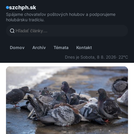
szchph.sk
Spájame chovateľov poštových holubov a podporujeme
holubársku tradíciu.
Domov
Archív
Témata
Kontakt
Dnes je Sobota, 8 8. 2026
· 22°C