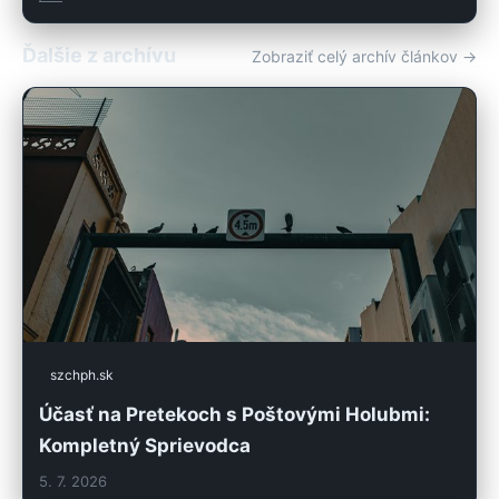
Ďalšie z archívu
Zobraziť celý archív článkov →
szchph.sk
Účasť na Pretekoch s Poštovými Holubmi:
Kompletný Sprievodca
5. 7. 2026