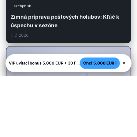
szchph.sk
Zimná príprava poštových holubov: Kľúč k
úspechu v sezóne
1. 7. 2026
×
VIP uvítací bonus 5.000 EUR + 30 FS - Legálne SK casino
Chci 5.000 EUR !
szchph.sk
Revolúcia v chove holubov: Sledovanie