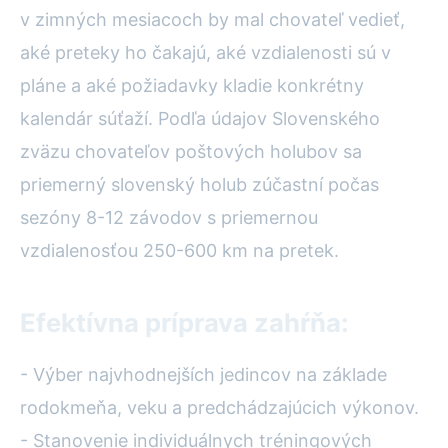
v zimných mesiacoch by mal chovateľ vedieť,
aké preteky ho čakajú, aké vzdialenosti sú v
pláne a aké požiadavky kladie konkrétny
kalendár súťaží. Podľa údajov Slovenského
zväzu chovateľov poštových holubov sa
priemerný slovenský holub zúčastní počas
sezóny 8-12 závodov s priemernou
vzdialenosťou 250-600 km na pretek.
Efektívna príprava zahŕňa:
- Výber najvhodnejších jedincov na základe
rodokmeňa, veku a predchádzajúcich výkonov.
- Stanovenie individuálnych tréningových