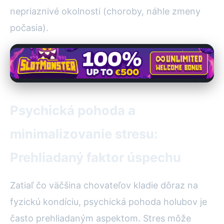
nepriaznivé okolnosti (choroby, náhle zmeny
počasia).
Psychická pohoda a
minimalizovanie stresu:
Prehliadaný faktor úspechu
Zatiaľ čo väčšina chovateľov kladie dôraz na
fyzickú kondíciu, psychická pohoda holubov je
často prehliadaným aspektom. Stres môže