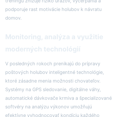
tréningu znižuje riziko úrazov, vyčerpania a
podporuje rast motivácie holubov k návratu
domov.
Monitoring, analýza a využitie
moderných technológií
V posledných rokoch prenikajú do prípravy
poštových holubov inteligentné technológie,
ktoré zásadne menia možnosti chovateľov.
Systémy na GPS sledovanie, digitálne váhy,
automatické dávkovače krmiva a špecializované
softvéry na analýzu výkonov umožňujú
efektívne vyhodnocovať kondíciu každého