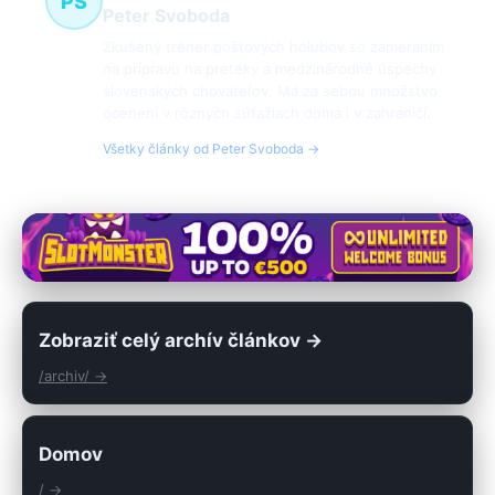
PS
Peter Svoboda
Zkušený tréner poštových holubov so zameraním
na prípravu na preteky a medzinárodné úspechy
slovenských chovateľov. Má za sebou množstvo
ocenení v rôznych súťažiach doma i v zahraničí.
Všetky články od Peter Svoboda →
Zobraziť celý archív článkov →
/archiv/ →
Domov
/ →