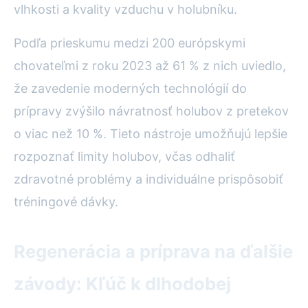
vlhkosti a kvality vzduchu v holubníku.
Podľa prieskumu medzi 200 európskymi
chovateľmi z roku 2023 až 61 % z nich uviedlo,
že zavedenie moderných technológií do
prípravy zvýšilo návratnosť holubov z pretekov
o viac než 10 %. Tieto nástroje umožňujú lepšie
rozpoznať limity holubov, včas odhaliť
zdravotné problémy a individuálne prispôsobiť
tréningové dávky.
Regenerácia a príprava na ďalšie
závody: Kľúč k dlhodobej