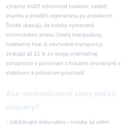
výrazne znížiť výkonnosť holubov, oslabiť
imunitu a predĺžiť regeneráciu po pretekoch.
Štúdie ukazujú, že holuby vystavené
chronickému stresu (častá manipulácia,
nadmerný hluk či nevhodné transporty)
strácajú až 22 % zo svojej orientačnej
schopnosti v porovnaní s holubmi chovanými v
stabilnom a pokojnom prostredí.
Ako minimalizovať stres počas
prípravy?
- Udržiavajte stálu rutinu – holuby sú veľmi