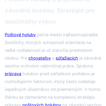
závodnú sezónu: Stratégie pre
maximálny výkon
Poštové holuby
patria medzi najfascinujúcejšie
živočíchy, ktorých schopnosť orientácie na
veľké vzdialenosti je už stáročia predmetom
obdivu. Pre
chovateľov
a
súťažiacich
je závodná
sezóna vrcholom celoročnej práce. Správna
príprava
holubov pred začiatkom pretekov je
rozhodujúcim faktorom, ktorý často oddeľuje
úspešných účastníkov od priemerných. V tomto
článku sa zameriame na komplexnú stratégiu
prípravy
poštových holubov
na závodnú sezónu