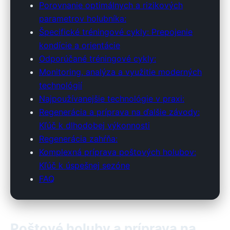
Porovnanie optimálnych a rizikových
parametrov holubníka:
Špecifické tréningové cykly: Prepojenie
kondície a orientácie
Odporúčané tréningové cykly:
Monitoring, analýza a využitie moderných
technológií
Najpoužívanejšie technológie v praxi:
Regenerácia a príprava na ďalšie závody:
Kľúč k dlhodobej výkonnosti
Regenerácia zahŕňa:
Komplexná príprava poštových holubov:
Kľúč k úspešnej sezóne
FAQ
Poštové holuby a príprava na