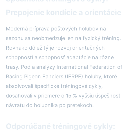
Prepojenie kondície a orientácie
Moderná príprava poštových holubov na
sezónu sa neobmedzuje len na fyzický tréning.
Rovnako dôležitý je rozvoj orientačných
schopností a schopnosť adaptácie na rôzne
trasy. Podľa analýzy International Federation of
Racing Pigeon Fanciers (IFRPF) holuby, ktoré
absolvovali špecifické tréningové cykly,
dosahovali v priemere o 15 % vyššiu úspešnosť
návratu do holubníka po pretekoch.
Odporúčané tréningové cykly: