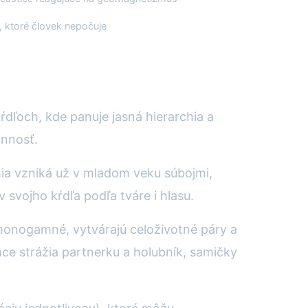
 ktoré človek nepočuje
dľoch, kde panuje jasná hierarchia a
onnosť.
hia vzniká už v mladom veku súbojmi,
svojho kŕdľa podľa tváre i hlasu.
ú monogamné, vytvárajú celoživotné páry a
mce strážia partnerku a holubník, samičky