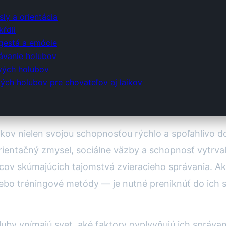
ly a orientácia
kŕdli
gestá a emócie
rávanie holubov
ových holubov
ch holubov pre chovateľov aj laikov
okov nielen svojou schopnosťou rýchlo a spoľahlivo do
rientačný zmysel, sociálne väzby a schopnosť vytrv
edcov skúmajúcich tajomstvá zvieracieho správania. 
 alebo tréningové metódy — je nutné preniknúť do ich 
uby vnímajú svet, aké faktory ovplyvňujú ich správan