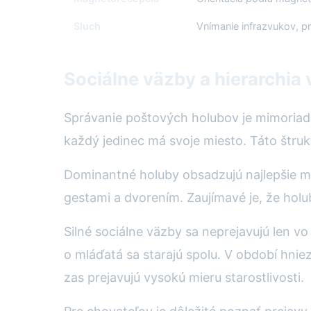
Sluch
Vnímanie infrazvukov, p
Sociálne väzby a hierarchia 
Správanie poštových holubov je mimoriadn
každý jedinec má svoje miesto. Táto štruk
Dominantné holuby obsadzujú najlepšie mi
gestami a dvorením. Zaujímavé je, že holu
Silné sociálne väzby sa neprejavujú len v
o mláďatá sa starajú spolu. V období hnie
zas prejavujú vysokú mieru starostlivosti.