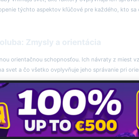
chopenie týchto aspektov kľúčové pre každého, kto sa
luba: Zmysly a orientácia
ou orientačnou schopnosťou. Ich návraty z miest vz
a svet a čo všetko ovplyvňuje jeho správanie pri orie