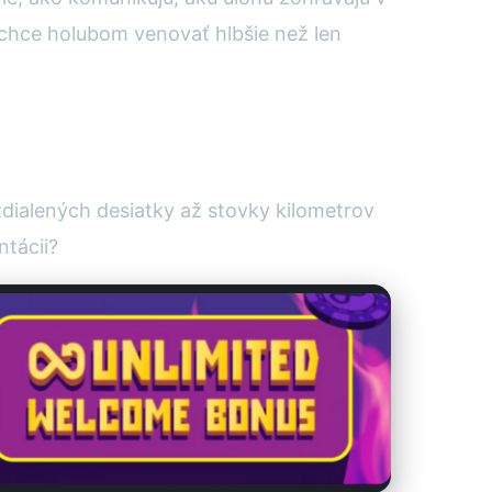
 chce holubom venovať hlbšie než len
dialených desiatky až stovky kilometrov
ntácii?