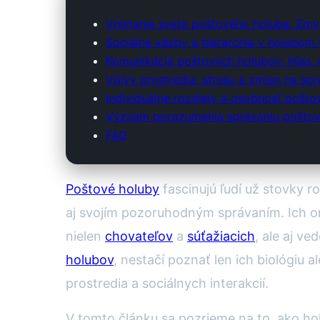
Vnímanie sveta poštového holuba: Zmys
Sociálne väzby a hierarchia v holubom 
Komunikácia poštových holubov: Hlas, 
Vplyv prostredia, stresu a zmien na sp
Individuálne rozdiely a osobnosť pošt
Význam porozumenia správaniu poštový
FAQ
Poštové holuby
fascinujú ľudí už stovky r
aj svojím pozoruhodným správaním. Ich o
nielen
chovateľov
a
súťažiacich
, ale aj v
holubov
, nestačí poznať len ich biológiu
prostredia a sociálnych interakcií.
V tomto článku sa pozrieme na to, ako hol