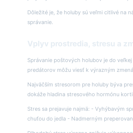
Dôležité je, že holuby sú veľmi citlivé na 
správanie.
Vplyv prostredia, stresu a z
Správanie poštových holubov je do veľkej 
predátorov môžu viesť k výrazným zmenám
Najväčším stresorom pre holuby býva pres
dokáže hladina stresového hormónu korti
Stres sa prejavuje najmä: - Vyhýbavým spr
chuťou do jedla - Nadmerným preperovaní