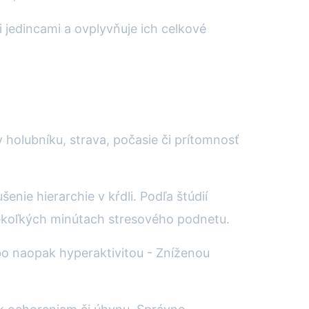
zi jedincami a ovplyvňuje ich celkové
 holubníku, strava, počasie či prítomnosť
ie hierarchie v kŕdli. Podľa štúdií
iekoľkých minútach stresového podnetu.
ebo naopak hyperaktivitou - Zníženou