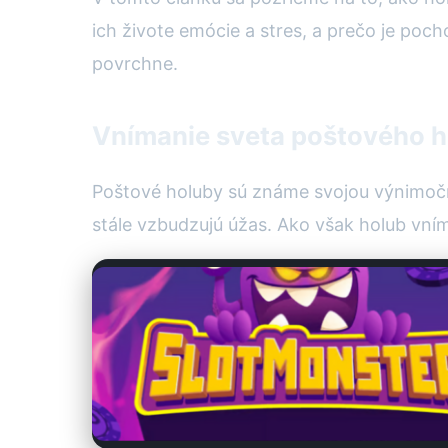
ich živote emócie a stres, a prečo je po
povrchne.
Vnímanie sveta poštového ho
Poštové holuby sú známe svojou výnimočn
stále vzbudzujú úžas. Ako však holub vním