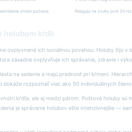
redvídanie zmien počasia
Reagujú na zvuky pod 20 Hz,
v holubom kŕdli
e ovplyvnené ich sociálnou povahou. Holuby žijú v kŕ
túra zásadne ovplyvňuje ich správanie, zdravie i výk
esta na sedenie a majú prednosť pri kŕmení. Hierarc
b dokáže rozpoznať viac ako 50 individuálnych členov 
o vnútri kŕdľa, ale aj medzi párom. Poštové holuby s
zdenia je správanie holubov ešte intenzívnejšie — sa