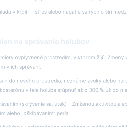
náladu v kŕdli — stres alebo napätie sa rýchlo šíri med
mien na správanie holubov
miery ovplyvnené prostredím, v ktorom žijú. Zmeny v
 v ich správaní.
un do nového prostredia, neznáme zvuky alebo narušen
kosterónu v tele holuba stúpnuť až o 300 % už po n
ávaním (skrývanie sa, útek) - Zníženou aktivitou al
m alebo „ošklbávaním“ peria