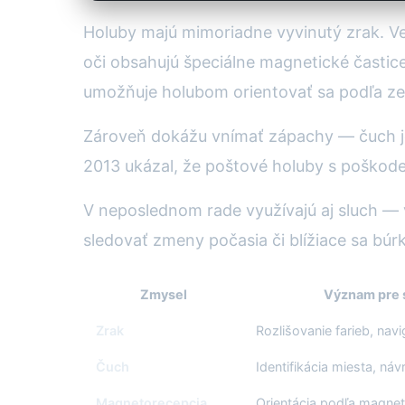
Holuby majú mimoriadne vyvinutý zrak. Vedci 
oči obsahujú špeciálne magnetické časti
umožňuje holubom orientovať sa podľa z
Zároveň dokážu vnímať zápachy — čuch je
2013 ukázal, že poštové holuby s poškode
V neposlednom rade využívajú aj sluch — 
sledovať zmeny počasia či blížiace sa búrk
Zmysel
Význam pre s
Zrak
Rozlišovanie farieb, navi
Čuch
Identifikácia miesta, ná
Magnetorecepcia
Orientácia podľa magne