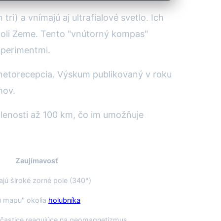
tri) a vnímajú aj ultrafialové svetlo. Ich
poli Zeme. Tento "vnútorný kompas"
xperimentmi.
netorecepcia. Výskum publikovaný v roku
mov.
lenosti až 100 km, čo im umožňuje
Zaujímavosť
ajú široké zorné pole (340°)
ú mapu" okolia
holubníka
častice reagujúce na geomagnetizmus