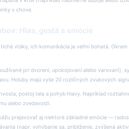
napätia v kŕdli (napríklad nadmerné súboje alebo izol
enky v chove.
bov: Hlas, gestá a emócie
tiché vtáky, ich komunikácia je veľmi bohatá. Okre
oužívané pri dvorení, upokojovaní alebo varovaní), 
travu. Holuby majú vyše 20 rozličných zvukových sign
chvosta, postoj tela a pohyb hlavy. Napríklad roztiah
jmu alebo zvedavosti.
žu prejavovať aj niektoré základné emócie — radosť,
vania (napr. vyhýbanie sa, priblíženie, zvýšená aktivi