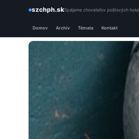
szchph.sk
Spájame chovateľov poštových holub
Domov
Archív
Témata
Kontakt