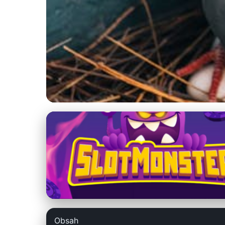
szchph.sk
Optimalizujte cho
holubov
5. 5. 2026
· 9 min čítania · Autor: Marek Holoubek
Obsah