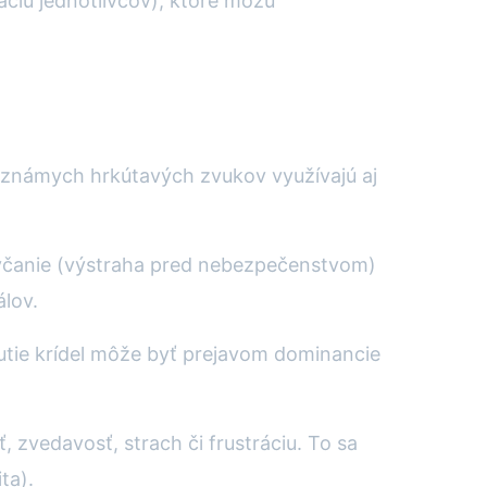
áciu jednotlivcov), ktoré môžu
m známych hrkútavých zvukov využívajú aj
syčanie (výstraha pred nebezpečenstvom)
álov.
nutie krídel môže byť prejavom dominancie
 zvedavosť, strach či frustráciu. To sa
ta).