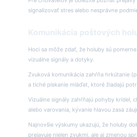
Pre chovateľov je dôležité poznať prejavy 
signalizovať stres alebo nesprávne podmi
Komunikácia poštových holu
Hoci sa môže zdať, že holuby sú pomerne 
vizuálne signály a dotyky.
Zvuková komunikácia zahŕňa hrkútanie (p
a tiché pískanie mláďat, ktoré žiadajú po
Vizuálne signály zahŕňajú pohyby krídel, 
alebo varovania, kývanie hlavou zasa záu
Najnovšie výskumy ukazujú, že holuby doká
prejavuje nielen zvukmi, ale aj zmenou sprá