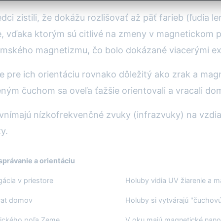
zistili, že dokážu rozlišovať až päť farieb (ľudia len 
ce, vďaka ktorým sú citlivé na zmeny v magnetickom 
emského magnetizmu, čo bolo dokázané viacerými e
 pre ich orientáciu rovnako dôležitý ako zrak a mag
ným čuchom sa oveľa ťažšie orientovali a vracali do
vnímajú nízkofrekvenčné zvuky (infrazvuky) na vzdia
y.
právanie a orientáciu
gácia v priestore
Holuby vidia UV žiarenie a m
vrat domov
Holuby si vytvárajú "čuchov
tického poľa Zeme
V oku majú magnetické nano