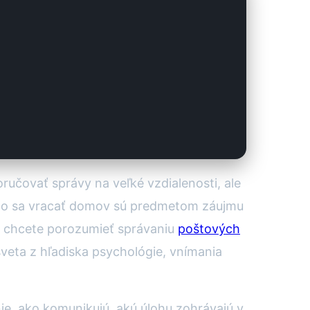
ručovať správy na veľké vzdialenosti, ale
alo sa vracať domov sú predmetom záujmu
Ak chcete porozumieť správaniu
poštových
sveta z hľadiska psychológie, vnímania
ie, ako komunikujú, akú úlohu zohrávajú v