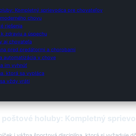
oluby: Kompletný sprievodca pre chovateľov
 moderného chovu
é riešenia
 k zdraviu a úspechu
y aj chovateľa
ana pred predátormi a chorobami
 a automatizácia v chove
sa im vyhnúť
na, ktorá sa vypláca
 sa vždy vráti
e poštové holuby: Kompletný spriev
níček i vážna športová disciplína, ktorá si vyžaduje 