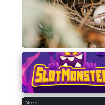
szchph.sk
Kompletný spriev
12. 3. 2026
· 9 min čítania · Autor: Marek Holoubek
Obsah