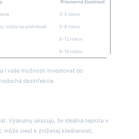
y
Priemerná životnosť
lesne
3-5 rokov
by, môže sa prehrievať
5-8 rokov
8-12 rokov
6-10 rokov
a i vaše možnosti investovať do
ednoduchá dezinfekcia.
at. Výskumy ukazujú, že ideálna teplota v
môže viesť k zníženej klieštenosti,