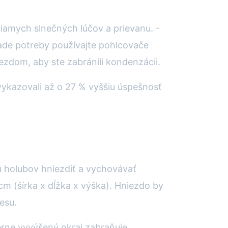
iamych slnečných lúčov a prievanu. -
pade potreby používajte pohlcovače
ezdom, aby ste zabránili kondenzácii.
ykazovali až o 27 % vyššiu úspešnosť
 holubov hniezdiť a vychovávať
m (šírka x dĺžka x výška). Hniezdo by
esu.
erne vyvýšený okraj zabraňuje