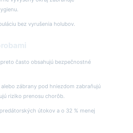
hygienu.
uláciu bez vyrušenia holubov.
orobami
a preto často obsahujú bezpečnostné
ky alebo zábrany pod hniezdom zabraňujú
ujú riziko prenosu chorôb.
t predátorských útokov a o 32 % menej