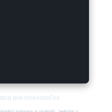
odca pre chovateľov
dôkladnú prípravu a znalosti. Jedným z