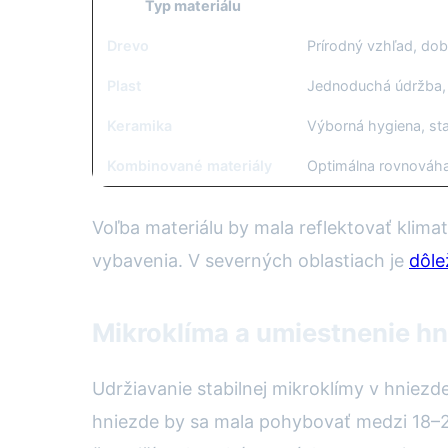
Typ materiálu
Drevo
Prírodný vzhľad, dobr
Plast
Jednoduchá údržba, 
Keramika
Výborná hygiena, sta
Kombinované materiály
Optimálna rovnováh
Voľba materiálu by mala reflektovať klima
vybavenia. V severných oblastiach je
dôle
Mikroklíma a umiestnenie hn
Udržiavanie stabilnej mikroklímy v hniezd
hniezde by sa mala pohybovať medzi 18–22