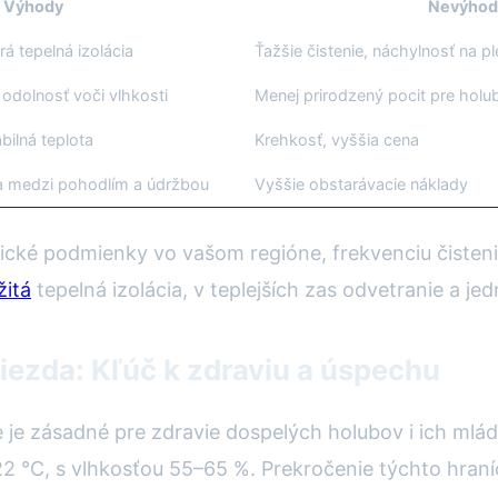
Výhody
Nevýhod
á tepelná izolácia
Ťažšie čistenie, náchylnosť na p
odolnosť voči vlhkosti
Menej prirodzený pocit pre holu
bilná teplota
Krehkosť, vyššia cena
a medzi pohodlím a údržbou
Vyššie obstarávacie náklady
tické podmienky vo vašom regióne, frekvenciu čisteni
žitá
tepelná izolácia, v teplejších zas odvetranie a j
iezda: Kľúč k zdraviu a úspechu
e je zásadné pre zdravie dospelých holubov i ich mláď
 °C, s vlhkosťou 55–65 %. Prekročenie týchto hraníc 