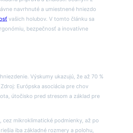
rávne navrhnuté a umiestnené hniezdo
osť
vašich holubov. V tomto článku sa
ergonómiu, bezpečnosť a inovatívne
a hniezdenie. Výskumy ukazujú, že až 70 %
droj: Európska asociácia pre chov
vota, útočisko pred stresom a základ pre
, cez mikroklimatické podmienky, až po
 riešia iba základné rozmery a polohu,