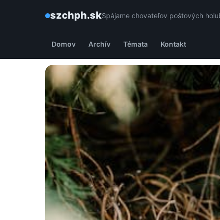
szchph.sk
Spájame chovateľov poštových holub
Domov
Archív
Témata
Kontakt