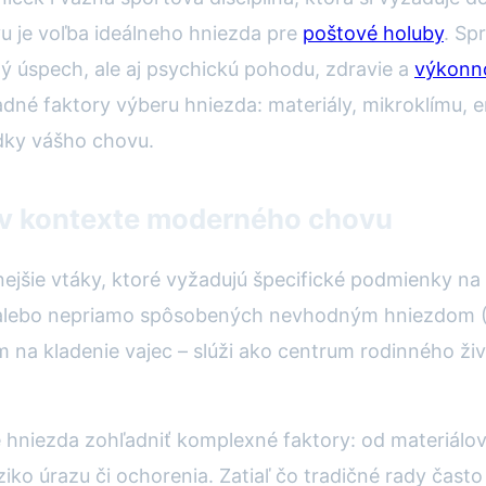
u je voľba ideálneho hniezda pre
poštové holuby
. Sp
ý úspech, ale aj psychickú pohodu, zdravie a
výkonn
né faktory výberu hniezda: materiály, mikroklímu, 
dky vášho chovu.
v kontexte moderného chovu
nejšie vtáky, ktoré vyžadujú špecifické podmienky n
alebo nepriamo spôsobených nevhodným hniezdom (Z
m na kladenie vajec – slúži ako centrum rodinného ži
 hniezda zohľadniť komplexné faktory: od materiálov
iko úrazu či ochorenia. Zatiaľ čo tradičné rady často