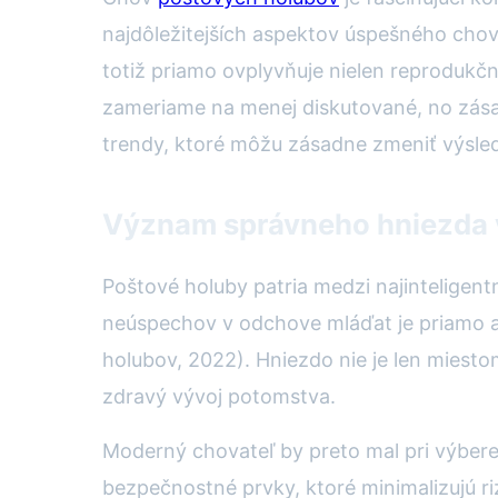
najdôležitejších aspektov úspešného chov
totiž priamo ovplyvňuje nielen reprodukčn
zameriame na menej diskutované, no zásad
trendy, ktoré môžu zásadne zmeniť výsle
Význam správneho hniezda 
Poštové holuby patria medzi najinteligent
neúspechov v odchove mláďat je priamo 
holubov, 2022). Hniezdo nie je len miesto
zdravý vývoj potomstva.
Moderný chovateľ by preto mal pri výbere
bezpečnostné prvky, ktoré minimalizujú riz