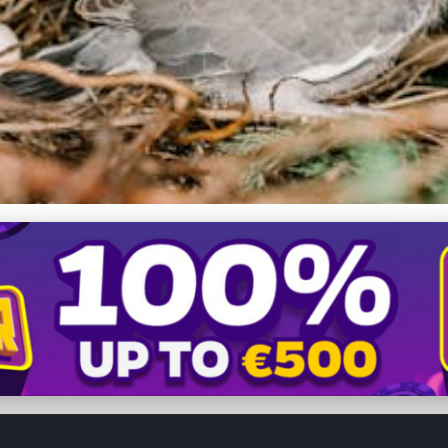
odca výberom hniezda pr