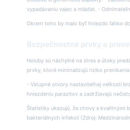
vypadávaniu vajec a mláďat. - Odnímateľné
Okrem toho by malo byť hniezdo ľahko dos
Bezpečnostné prvky a preve
Holuby sú náchylné na stres a útoky pre
prvky, ktoré minimalizujú riziko prenikani
- Vstupné otvory nastaviteľnej veľkosti 
hniezdeniu parazitov a zadržiavajú nečist
Štatistiky ukazujú, že chovy s kvalitným
bakteriálnych infekcií (Zdroj: Medzinárod