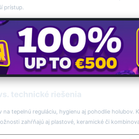
í prístup.
vs. technické riešenia
na tepelnú reguláciu, hygienu aj pohodlie holubov. 
žnosti zahŕňajú aj plastové, keramické či kombinov