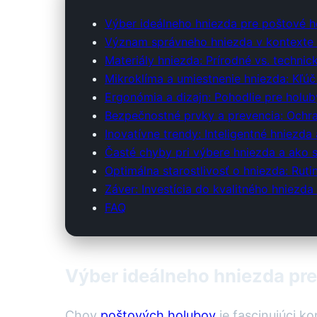
Výber ideálneho hniezda pre poštové h
Význam správneho hniezda v kontexte
Materiály hniezda: Prírodné vs. technick
Mikroklíma a umiestnenie hniezda: Kľúč
Ergonómia a dizajn: Pohodlie pre holub
Bezpečnostné prvky a prevencia: Ochr
Inovatívne trendy: Inteligentné hniezda
Časté chyby pri výbere hniezda a ako 
Optimálna starostlivosť o hniezda: Ruti
Záver: Investícia do kvalitného hniezda
FAQ
Výber ideálneho hniezda pr
Chov
poštových holubov
je fascinujúci ko