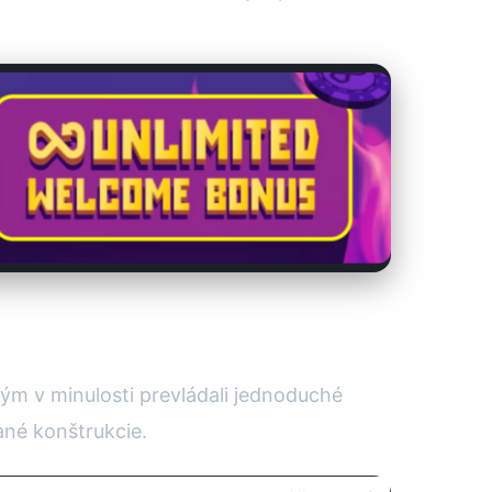
Kým v minulosti prevládali jednoduché
ané konštrukcie.