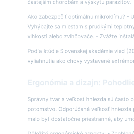
častejším chorobám a výskytu parazitov.
Ako zabezpečiť optimálnu mikroklímu? - U
Vyhýbajte sa miestam s prudkými teplotný
vlhkosti alebo zvlhčovače. - Zvážte inšta
Podľa štúdie Slovenskej akadémie vied (2
vyliahnutia ako chovy vystavené extrémo
Ergonómia a dizajn: Pohodlie
Správny tvar a veľkosť hniezda sú často
potomstvo. Odporúčaná veľkosť hniezda pr
malo byť dostatočne priestranné, aby umo
Dôležité ergonómické aspekty: - Zaoblené