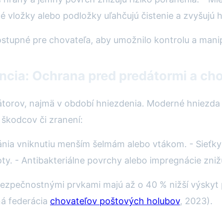
 vložky alebo podložky uľahčujú čistenie a zvyšujú 
tupné pre chovateľa, aby umožnilo kontrolu a manip
ncia: Ochrana pred predátormi a ch
dátorov, najmä v období hniezdenia. Moderné hniezd
a škodcov či zranení:
bránia vniknutiu menším šelmám alebo vtákom. - Sieť
oty. - Antibakteriálne povrchy alebo impregnácie zniž
i bezpečnostnými prvkami majú až o 40 % nižší výsky
ná federácia
chovateľov poštových holubov
, 2023).