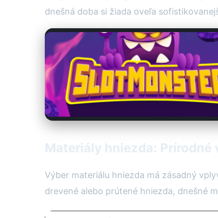
dnešná doba si žiada oveľa sofistikovanejš
Materiály hniezda: Prírodné 
Výber materiálu hniezda má zásadný vplyv 
drevené alebo prútené hniezda, dnešné mo